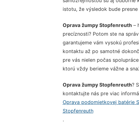
samozrejmosťou sú aj odborné ko
istotu, že výsledok bude presne
Oprava žumpy Stopfenreuth
– 
precíznosti? Potom ste na sprá
garantujeme vám vysokú profesio
kontaktu až po samotné dokonče
pre vás nielen počas spolupráce,
ktorú vždy berieme vážne a snaží
Oprava žumpy Stopfenreuth
? 
kontaktujte nás pre viac informác
Oprava podomietkovej batérie S
Stopfenreuth
.