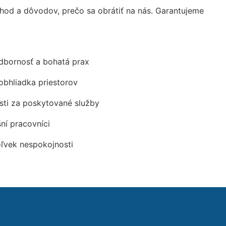
od a dôvodov, prečo sa obrátiť na nás. Garantujeme
odbornosť a bohatá prax
obhliadka priestorov
ti za poskytované služby
šní pracovníci
oľvek nespokojnosti