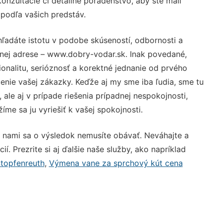
nzultácie či detailné poradenstvo, aby ste mali
 podľa vašich predstáv.
hľadáte istotu v podobe skúseností, odbornosti a
vnej adrese – www.dobry-vodar.sk. Inak povedané,
nalitu, serióznosť a korektné jednanie od prvého
nie vašej zákazky. Keďže aj my sme iba ľudia, sme tu
 ale aj v prípade riešenia prípadnej nespokojnosti,
me sa ju vyriešiť k vašej spokojnosti.
S nami sa o výsledok nemusíte obávať. Neváhajte a
ií. Prezrite si aj ďalšie naše služby, ako napríklad
topfenreuth
,
Výmena vane za sprchový kút cena