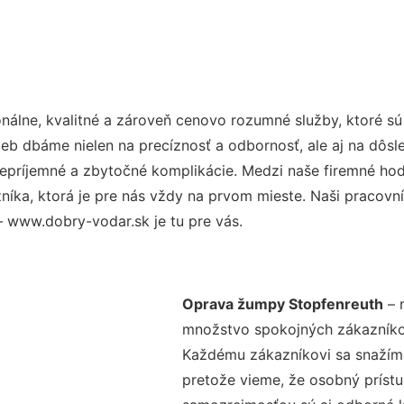
álne, kvalitné a zároveň cenovo rozumné služby, ktoré s
užieb dbáme nielen na precíznosť a odbornosť, ale aj na dôs
ríjemné a zbytočné komplikácie. Medzi naše firemné hodno
ka, ktorá je pre nás vždy na prvom mieste. Naši pracovníc
 www.dobry-vodar.sk je tu pre vás.
Oprava žumpy Stopfenreuth
– n
množstvo spokojných zákazníkov 
Každému zákazníkovi sa snažíme
pretože vieme, že osobný príst