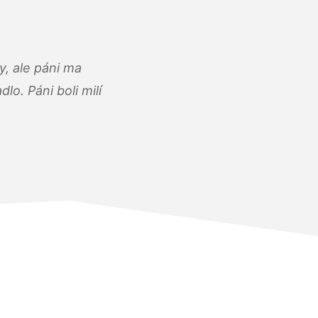
, ale páni ma
o. Páni boli milí