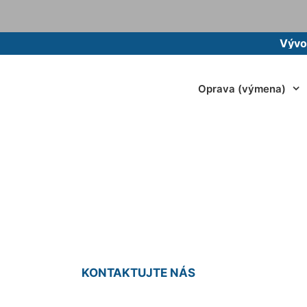
Vývoz žumpy
Oprava (výmena)
tarej) žumpy Stop
KONTAKTUJTE NÁS