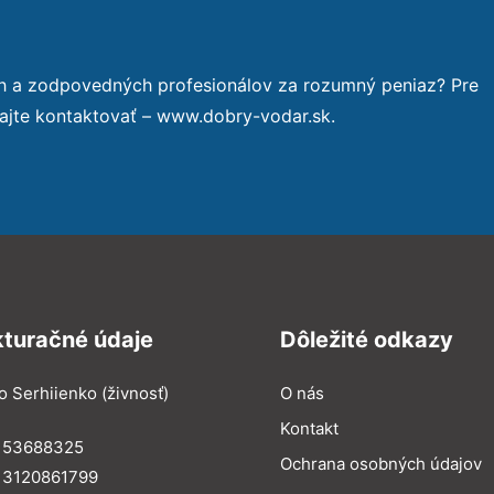
ch a zodpovedných profesionálov za rozumný peniaz? Pre
ajte kontaktovať – www.dobry-vodar.sk.
kturačné údaje
Dôležité odkazy
o Serhiienko (živnosť)
O nás
Kontakt
: 53688325
Ochrana osobných údajov
: 3120861799