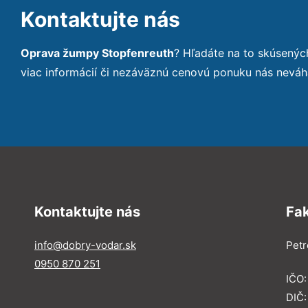
Kontaktujte nás
Oprava žumpy Stopfenreuth
? Hľadáte na to skúsený
viac informácií či nezáväznú cenovú ponuku nás neváh
Kontaktujte nás
Fa
info@dobry-vodar.sk
Petr
0950 870 251
IČO
DIČ