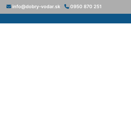
info@dobry-vodar.sk
0950 870 251
Oprava (s