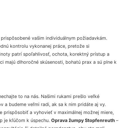
ú prispôsobené vašim individuálnym požiadavkám.
lednú kontrolu vykonanej práce, pretože si
ty patrí spoľahlivosť, ochota, korektný prístup a
i majú dlhoročné skúsenosti, bohatú prax a sú plne k
echajte to na nás. Našimi rukami prešlo veľké
a budeme veľmi radi, ak sa k nim pridáte aj vy.
 prispôsobiť a vyhovieť v maximálnej možnej miere,
up je kľúčom k úspechu.
Oprava žumpy Stopfenreuth
–