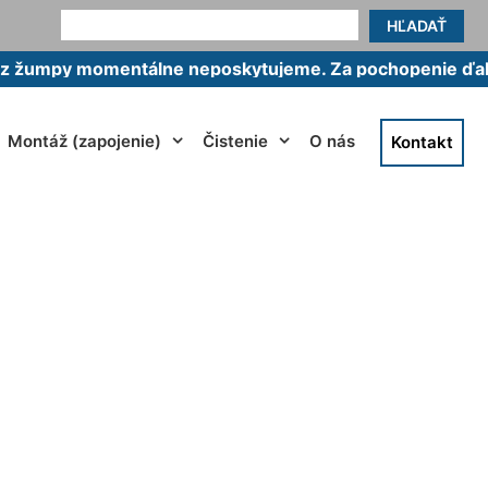
HĽADAŤ
 momentálne neposkytujeme. Za pochopenie ďakujeme.
Montáž (zapojenie)
Čistenie
O nás
Kontakt
fenreuth