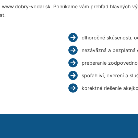
– www.dobry-vodar.sk. Ponúkame vám prehľad hlavných výh
ať.
dlhoročné skúsenosti, 
nezáväzná a bezplatná 
preberanie zodpovednos
spoľahliví, overení a slu
korektné riešenie akejk