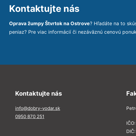
Kontaktujte nás
Oprava žumpy Štvrtok na Ostrove
? Hľadáte na to sk
peniaz? Pre viac informácií či nezáväznú cenovú ponu
Kontaktujte nás
Fa
info@dobry-vodar.sk
Petr
0950 870 251
IČO
DIČ