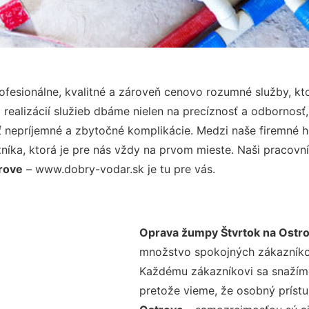
fesionálne, kvalitné a zároveň cenovo rozumné služby, kt
realizácií služieb dbáme nielen na precíznosť a odbornosť,
nepríjemné a zbytočné komplikácie. Medzi naše firemné hod
ka, ktorá je pre nás vždy na prvom mieste. Naši pracovníc
rove
– www.dobry-vodar.sk je tu pre vás.
Oprava žumpy Štvrtok na Ostr
množstvo spokojných zákazníkov 
Každému zákazníkovi sa snažíme
pretože vieme, že osobný príst