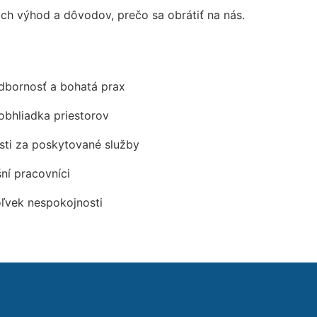
h výhod a dôvodov, prečo sa obrátiť na nás.
odbornosť a bohatá prax
obhliadka priestorov
ti za poskytované služby
šní pracovníci
oľvek nespokojnosti