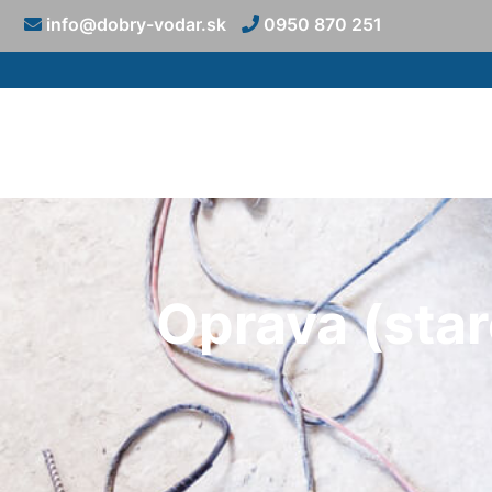
info@dobry-vodar.sk
0950 870 251
Oprava (star