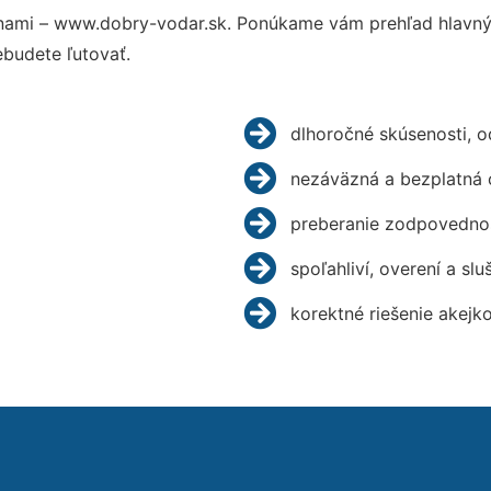
nami – www.dobry-vodar.sk. Ponúkame vám prehľad hlavnýc
budete ľutovať.
dlhoročné skúsenosti, 
nezáväzná a bezplatná 
preberanie zodpovednos
spoľahliví, overení a slu
korektné riešenie akejk