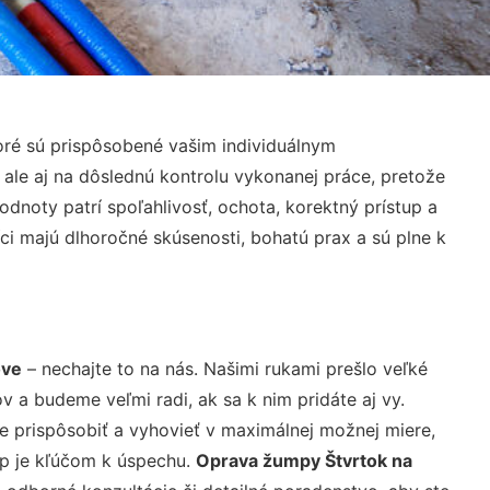
oré sú prispôsobené vašim individuálnym
 ale aj na dôslednú kontrolu vykonanej práce, pretože
noty patrí spoľahlivosť, ochota, korektný prístup a
i majú dlhoročné skúsenosti, bohatú prax a sú plne k
ove
– nechajte to na nás. Našimi rukami prešlo veľké
a budeme veľmi radi, ak sa k nim pridáte aj vy.
 prispôsobiť a vyhovieť v maximálnej možnej miere,
up je kľúčom k úspechu.
Oprava žumpy Štvrtok na