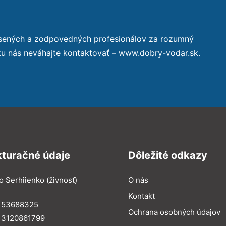
úsených a zodpovedných profesionálov za rozumný
ku nás neváhajte kontaktovať – www.dobry-vodar.sk.
kturačné údaje
Dôležité odkazy
o Serhiienko (živnosť)
O nás
Kontakt
: 53688325
Ochrana osobných údajov
: 3120861799