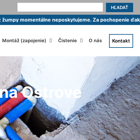
HĽADAŤ
momentálne neposkytujeme. Za pochopenie ďakujeme.
Montáž (zapojenie)
Čistenie
O nás
Kontakt
 na Ostrove