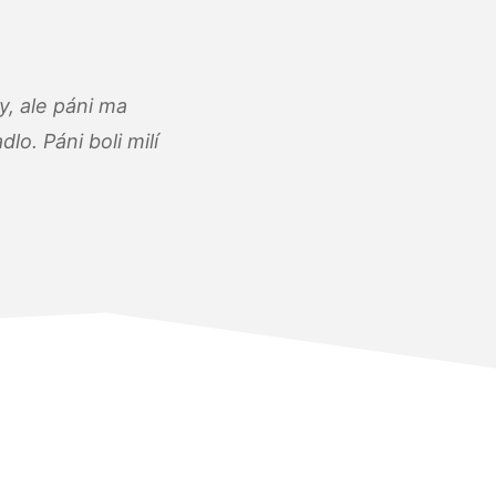
, ale páni ma
o. Páni boli milí