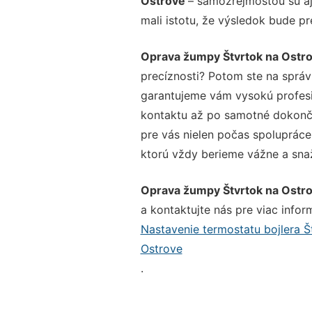
Ostrove
– samozrejmosťou sú aj
mali istotu, že výsledok bude p
Oprava žumpy Štvrtok na Ostr
precíznosti? Potom ste na sprá
garantujeme vám vysokú profesio
kontaktu až po samotné dokonče
pre vás nielen počas spolupráce,
ktorú vždy berieme vážne a snaží
Oprava žumpy Štvrtok na Ostr
a kontaktujte nás pre viac inform
Nastavenie termostatu bojlera Š
Ostrove
.