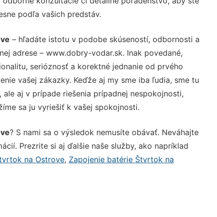
 odborné konzultácie či detailné poradenstvo, aby ste
resne podľa vašich predstáv.
ove
– hľadáte istotu v podobe skúseností, odbornosti a
vnej adrese – www.dobry-vodar.sk. Inak povedané,
nalitu, serióznosť a korektné jednanie od prvého
nie vašej zákazky. Keďže aj my sme iba ľudia, sme tu
 ale aj v prípade riešenia prípadnej nespokojnosti,
me sa ju vyriešiť k vašej spokojnosti.
ove
? S nami sa o výsledok nemusíte obávať. Neváhajte
ácií. Prezrite si aj ďalšie naše služby, ako napríklad
tvrtok na Ostrove
,
Zapojenie batérie Štvrtok na