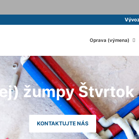
Vývoz žumpy 
Oprava (výmena)
ej) žumpy Štvrtok
KONTAKTUJTE NÁS