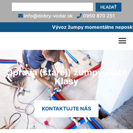
HĽADAŤ
info@dobry-vodar.sk
0950 870 251
Vývoz žumpy momentálne neposkytu
Oprava (starej) žumpy Zlaté
Klasy
KONTAKTUJTE NÁS