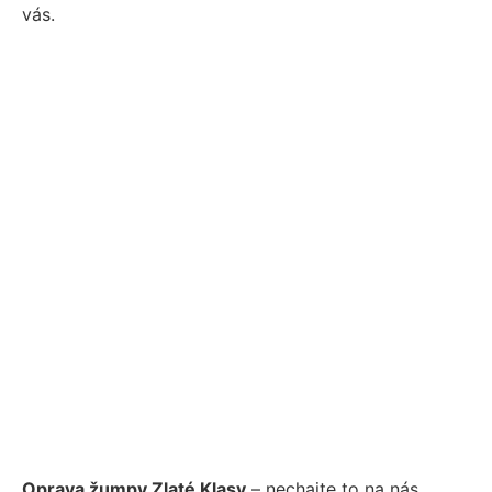
vás.
Oprava žumpy Zlaté Klasy
– nechajte to na nás.