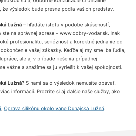
jmosťou sú aj odborné konzultácie či detailné
u, že výsledok bude presne podľa vašich predstáv.
ská Lužná
– hľadáte istotu v podobe skúseností,
 ste na správnej adrese – www.dobry-vodar.sk. Inak
ú profesionalitu, serióznosť a korektné jednanie od
dokončenie vašej zákazky. Keďže aj my sme iba ľudia,
upráce, ale aj v prípade riešenia prípadnej
e vážne a snažíme sa ju vyriešiť k vašej spokojnosti.
ská Lužná
? S nami sa o výsledok nemusíte obávať.
iac informácií. Prezrite si aj ďalšie naše služby, ako
á
,
Oprava silikónu okolo vane Dunajská Lužná
.