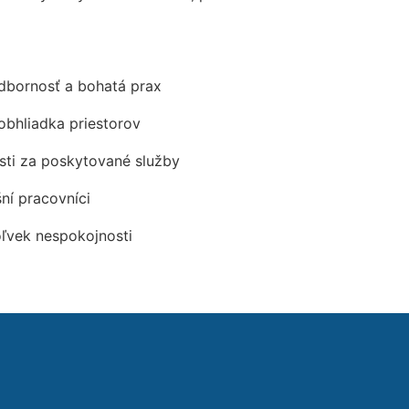
odbornosť a bohatá prax
obhliadka priestorov
ti za poskytované služby
šní pracovníci
oľvek nespokojnosti