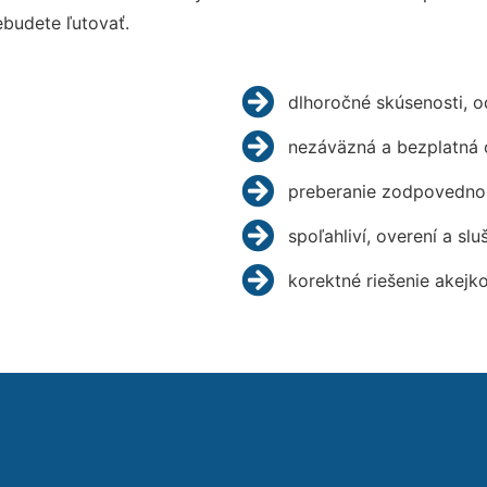
budete ľutovať.
dlhoročné skúsenosti, 
nezáväzná a bezplatná 
preberanie zodpovednos
spoľahliví, overení a slu
korektné riešenie akejk