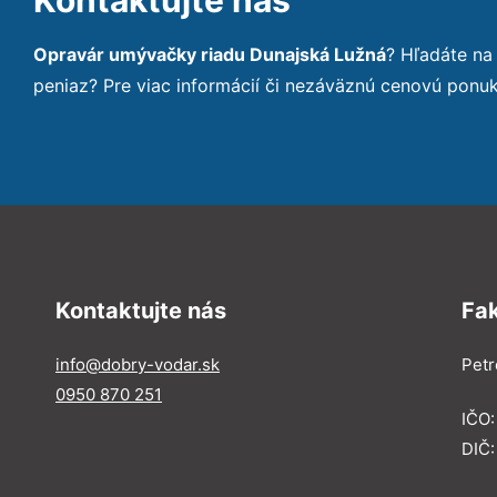
Opravár umývačky riadu Dunajská Lužná
? Hľadáte na
peniaz? Pre viac informácií či nezáväznú cenovú ponu
Kontaktujte nás
Fa
info@dobry-vodar.sk
Petr
0950 870 251
IČO
DIČ