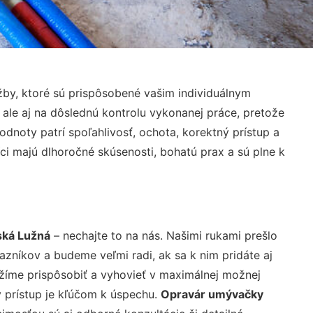
by, ktoré sú prispôsobené vašim individuálnym
 ale aj na dôslednú kontrolu vykonanej práce, pretože
noty patrí spoľahlivosť, ochota, korektný prístup a
i majú dlhoročné skúsenosti, bohatú prax a sú plne k
ská Lužná
– nechajte to na nás. Našimi rukami prešlo
níkov a budeme veľmi radi, ak sa k nim pridáte aj
žíme prispôsobiť a vyhovieť v maximálnej možnej
 prístup je kľúčom k úspechu.
Opravár umývačky