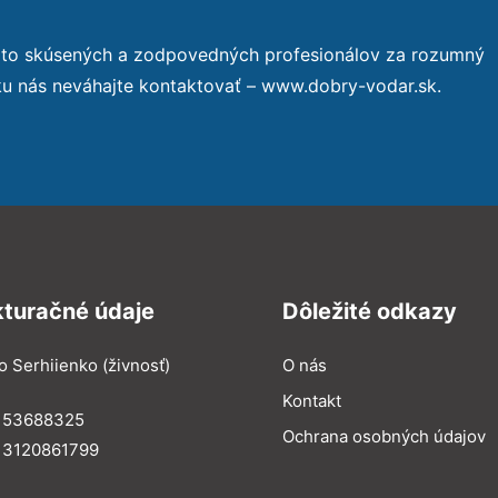
 to skúsených a zodpovedných profesionálov za rozumný
ku nás neváhajte kontaktovať – www.dobry-vodar.sk.
kturačné údaje
Dôležité odkazy
o Serhiienko (živnosť)
O nás
Kontakt
: 53688325
Ochrana osobných údajov
: 3120861799