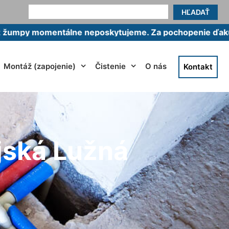
HĽADAŤ
mentálne neposkytujeme. Za pochopenie ďakujeme.
Montáž (zapojenie)
Čistenie
O nás
Kontakt
jská Lužná