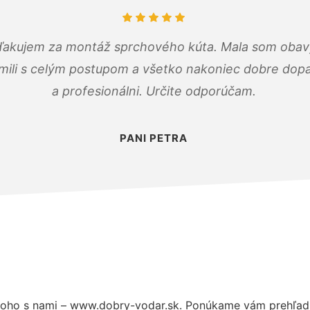
ďakujem za montáž sprchového kúta. Mala som obavy
mili s celým postupom a všetko nakoniec dobre dopadl
a profesionálni. Určite odporúčam.
PANI PETRA
oho s nami – www.dobry-vodar.sk. Ponúkame vám prehľad h