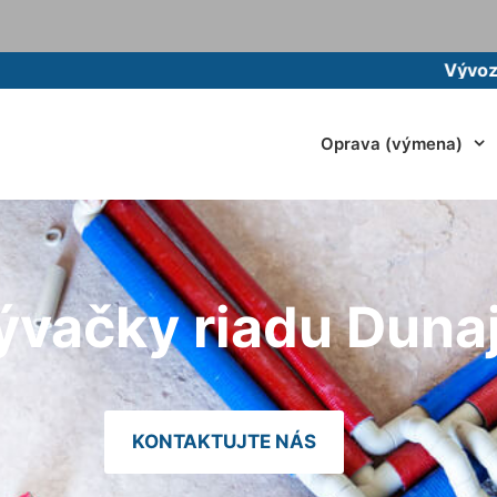
Vývoz žumpy mo
Oprava (výmena)
ývačky riadu Duna
KONTAKTUJTE NÁS