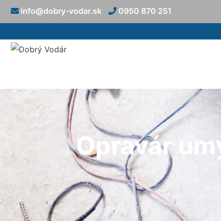
info@dobry-vodar.sk
0950 870 251
Opravár um