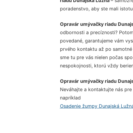
riadu Dunajská Lužná
– samozre
poradenstvo, aby ste mali istot
Opravár umývačky riadu Dunaj
odbornosti a precíznosti? Potom
povedané, garantujeme vám vysok
prvého kontaktu až po samotné 
sme tu pre vás nielen počas spol
nespokojnosti, ktorú vždy beriem
Opravár umývačky riadu Dunaj
Neváhajte a kontaktujte nás pre v
napríklad
Osadenie žumpy Dunajská Lužn