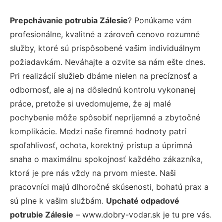
Prepchávanie potrubia Zálesie
? Ponúkame vám
profesionálne, kvalitné a zároveň cenovo rozumné
služby, ktoré sú prispôsobené vašim individuálnym
požiadavkám. Neváhajte a ozvite sa nám ešte dnes.
Pri realizácií služieb dbáme nielen na precíznosť a
odbornosť, ale aj na dôslednú kontrolu vykonanej
práce, pretože si uvedomujeme, že aj malé
pochybenie môže spôsobiť nepríjemné a zbytočné
komplikácie. Medzi naše firemné hodnoty patrí
spoľahlivosť, ochota, korektný prístup a úprimná
snaha o maximálnu spokojnosť každého zákazníka,
ktorá je pre nás vždy na prvom mieste. Naši
pracovníci majú dlhoročné skúsenosti, bohatú prax a
sú plne k vašim službám.
Upchaté odpadové
potrubie Zálesie
– www.dobry-vodar.sk je tu pre vás.