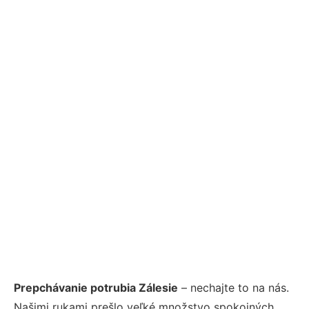
Prepchávanie potrubia Zálesie
– nechajte to na nás.
Našimi rukami prešlo veľké množstvo spokojných