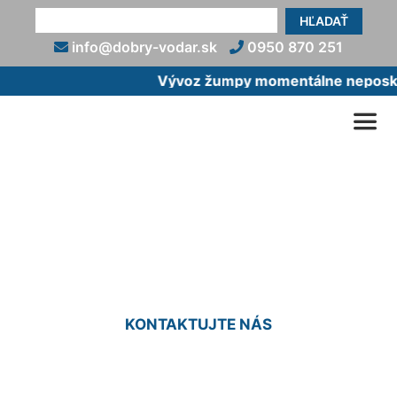
HĽADAŤ
info@dobry-vodar.sk
0950 870 251
Vývoz žumpy momentálne neposkyt
Upchaté odpadové potrubie
Zálesie
KONTAKTUJTE NÁS