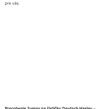
pre vás.
Prerobenie žumpy na čističku Deutsch Haslau
–