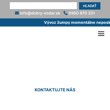
HĽADAŤ
info@dobry-vodar.sk
0950 870 251
Vývoz žumpy momentálne neposkyt
Prerobenie žumpy na
čističku Deutsch Haslau
KONTAKTUJTE NÁS