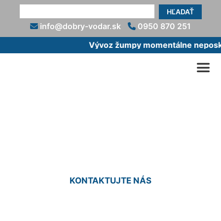
HĽADAŤ
info@dobry-vodar.sk
0950 870 251
Vývoz žumpy momentálne neposkyt
Prerobenie žumpy na
čističku Rusovce
KONTAKTUJTE NÁS