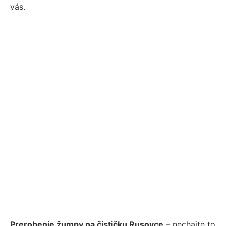
vás.
Prerobenie žumpy na čističku Rusovce
– nechajte to