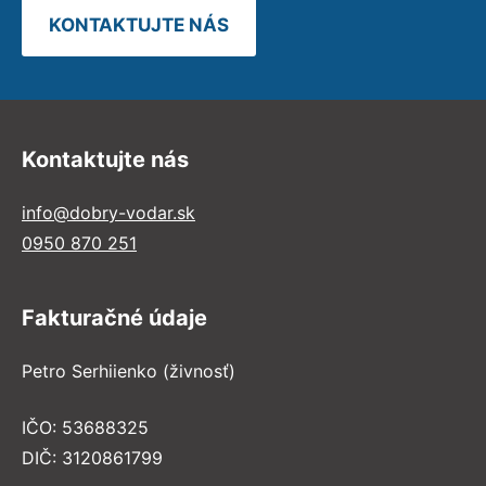
KONTAKTUJTE NÁS
Kontaktujte nás
info@dobry-vodar.sk
0950 870 251
Fakturačné údaje
Petro Serhiienko (živnosť)
IČO: 53688325
DIČ: 3120861799