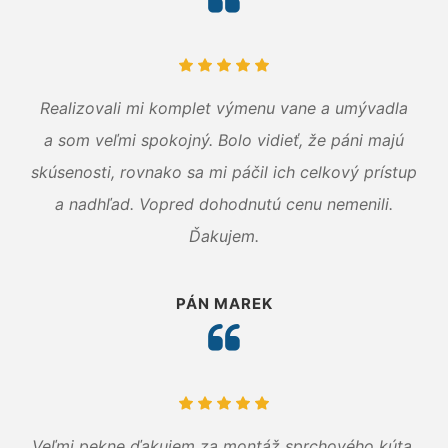
Realizovali mi komplet výmenu vane a umývadla
a som veľmi spokojný. Bolo vidieť, že páni majú
skúsenosti, rovnako sa mi páčil ich celkový prístup
a nadhľad. Vopred dohodnutú cenu nemenili.
Ďakujem.
PÁN MAREK
Veľmi pekne ďakujem za montáž sprchového kúta.