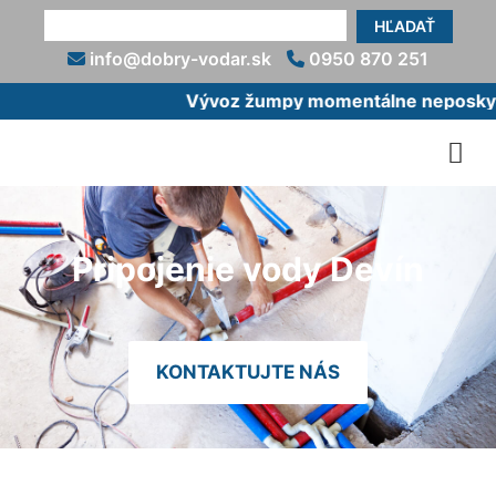
HĽADAŤ
info@dobry-vodar.sk
0950 870 251
Vývoz žumpy momentálne neposkytuj
Pripojenie vody Devín
KONTAKTUJTE NÁS