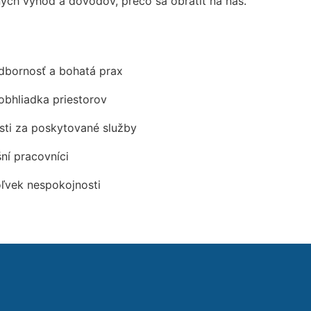
ch výhod a dôvodov, prečo sa obrátiť na nás.
odbornosť a bohatá prax
obhliadka priestorov
ti za poskytované služby
šní pracovníci
oľvek nespokojnosti