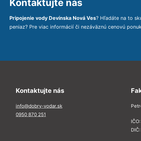
Kontaktujte nás
Pripojenie vody Devínska Nová Ves
? Hľadáte na to s
peniaz? Pre viac informácií či nezáväznú cenovú ponu
Kontaktujte nás
Fa
info@dobry-vodar.sk
Petr
0950 870 251
IČO
DIČ