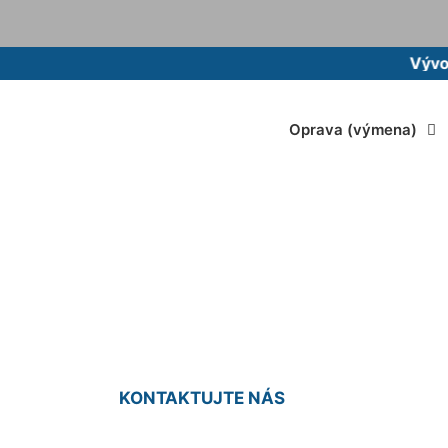
Vývoz žumpy
Oprava (výmena)
ie vody Devínska 
KONTAKTUJTE NÁS