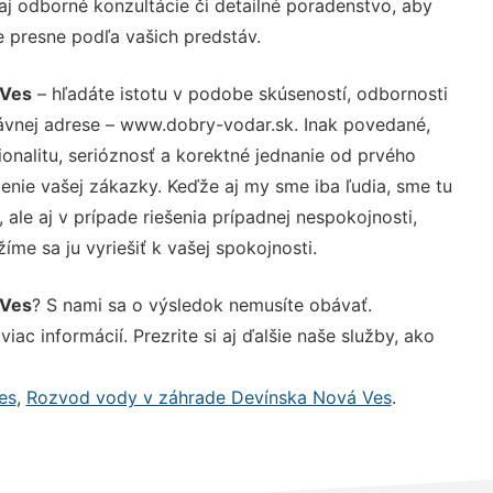
j odborné konzultácie či detailné poradenstvo, aby
e presne podľa vašich predstáv.
 Ves
– hľadáte istotu v podobe skúseností, odbornosti
rávnej adrese – www.dobry-vodar.sk. Inak povedané,
nalitu, serióznosť a korektné jednanie od prvého
nie vašej zákazky. Keďže aj my sme iba ľudia, sme tu
 ale aj v prípade riešenia prípadnej nespokojnosti,
me sa ju vyriešiť k vašej spokojnosti.
 Ves
? S nami sa o výsledok nemusíte obávať.
iac informácií. Prezrite si aj ďalšie naše služby, ako
es
,
Rozvod vody v záhrade Devínska Nová Ves
.