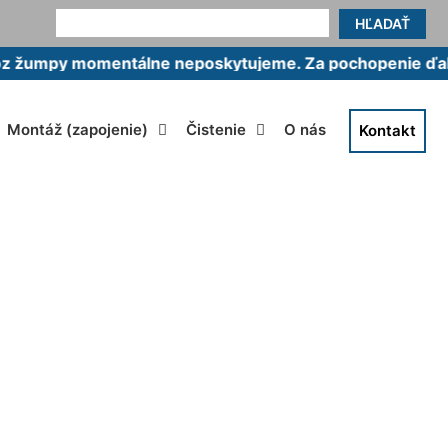
HĽADAŤ
 momentálne neposkytujeme. Za pochopenie ďakujeme
Montáž (zapojenie)
Čistenie
O nás
Kontakt
Nová Ves