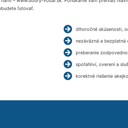
 nami – www.dobry-vodar.sk. Ponúkame vám prehľad hlavný
budete ľutovať.
dlhoročné skúsenosti, 
nezáväzná a bezplatná 
preberanie zodpovednos
spoľahliví, overení a slu
korektné riešenie akejk