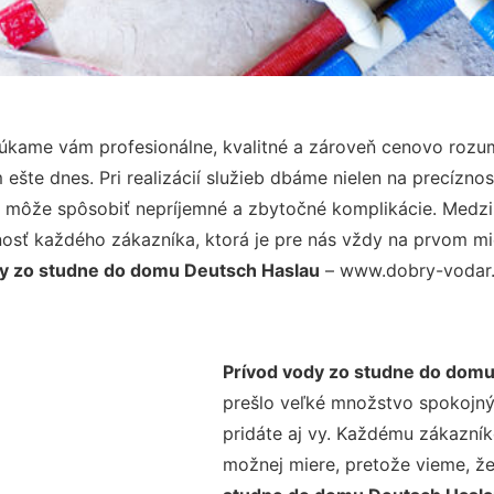
úkame vám profesionálne, kvalitné a zároveň cenovo rozum
šte dnes. Pri realizácií služieb dbáme nielen na precíznos
 môže spôsobiť nepríjemné a zbytočné komplikácie. Medzi n
osť každého zákazníka, ktorá je pre nás vždy na prvom mie
dy zo studne do domu Deutsch Haslau
– www.dobry-vodar.s
Prívod vody zo studne do domu
prešlo veľké množstvo spokojný
pridáte aj vy. Každému zákazník
možnej miere, pretože vieme, ž