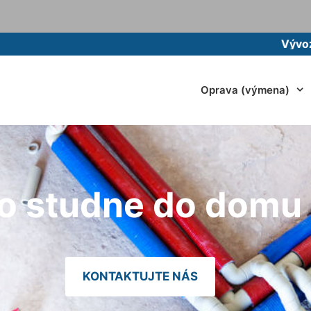
Vývoz žumpy m
Oprava (výmena)
zo studne do domu
KONTAKTUJTE NÁS