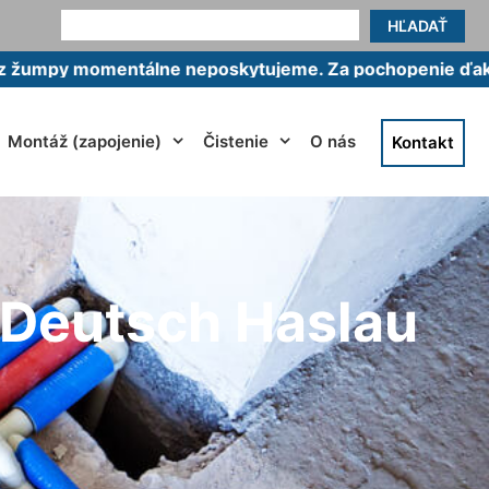
HĽADAŤ
omentálne neposkytujeme. Za pochopenie ďakujeme.
Montáž (zapojenie)
Čistenie
O nás
Kontakt
 Deutsch Haslau