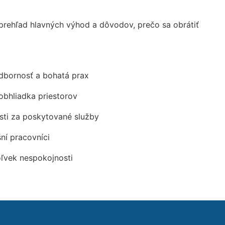
rehľad hlavných výhod a dôvodov, prečo sa obrátiť
odbornosť a bohatá prax
obhliadka priestorov
ti za poskytované služby
šní pracovníci
oľvek nespokojnosti