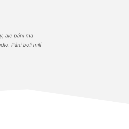
, ale páni ma
o. Páni boli milí