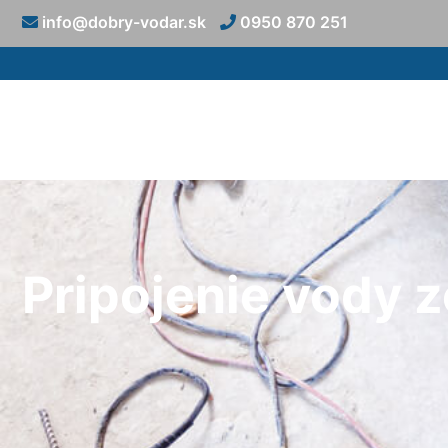
info@dobry-vodar.sk
0950 870 251
Pripojenie vody 