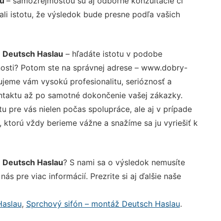
au
– samozrejmosťou sú aj odborné konzultácie či
ali istotu, že výsledok bude presne podľa vašich
 Deutsch Haslau
– hľadáte istotu v podobe
nosti? Potom ste na správnej adrese – www.dobry-
ujeme vám vysokú profesionalitu, serióznosť a
ntaktu až po samotné dokončenie vašej zákazky.
u pre vás nielen počas spolupráce, ale aj v prípade
, ktorú vždy berieme vážne a snažíme sa ju vyriešiť k
 Deutsch Haslau
? S nami sa o výsledok nemusíte
ás pre viac informácií. Prezrite si aj ďalšie naše
Haslau
,
Sprchový sifón – montáž Deutsch Haslau
.