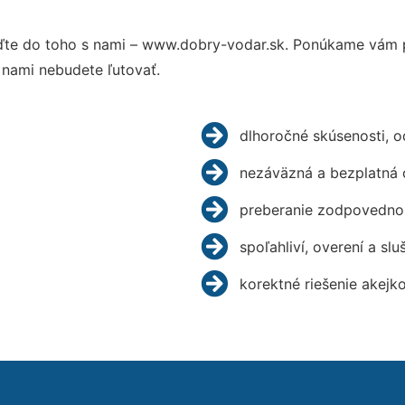
te do toho s nami – www.dobry-vodar.sk. Ponúkame vám p
 nami nebudete ľutovať.
dlhoročné skúsenosti, 
nezáväzná a bezplatná 
preberanie zodpovednos
spoľahliví, overení a slu
korektné riešenie akejk