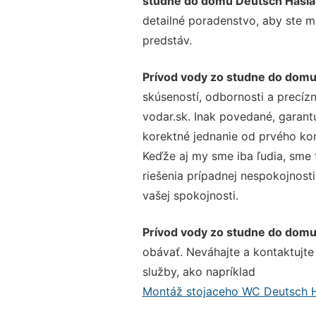
studne do domu Deutsch Hasl
detailné poradenstvo, aby ste m
predstáv.
Prívod vody zo studne do domu
skúseností, odbornosti a precíz
vodar.sk. Inak povedané, garant
korektné jednanie od prvého ko
Keďže aj my sme iba ľudia, sme t
riešenia prípadnej nespokojnosti
vašej spokojnosti.
Prívod vody zo studne do domu
obávať. Neváhajte a kontaktujte n
služby, ako napríklad
Montáž stojaceho WC Deutsch 