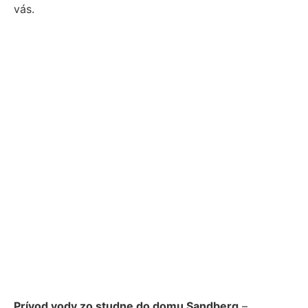
vás.
Prívod vody zo studne do domu Sandberg
–