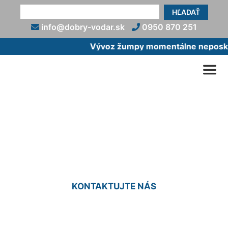
HĽADAŤ
info@dobry-vodar.sk
0950 870 251
Vývoz žumpy momentálne neposkytu
Pripojenie vody zo studne
do domu Sandberg
KONTAKTUJTE NÁS