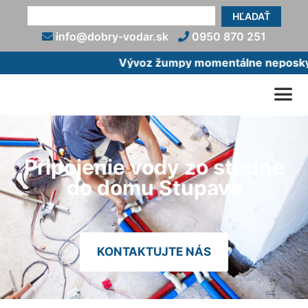
HĽADAŤ
info@dobry-vodar.sk
0950 870 251
Vývoz žumpy momentálne neposkytu
Pripojenie vody zo studne
do domu Stupava
KONTAKTUJTE NÁS