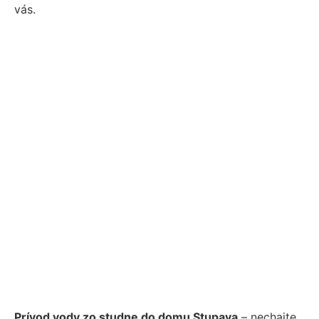
vás.
Prívod vody zo studne do domu Stupava
– nechajte