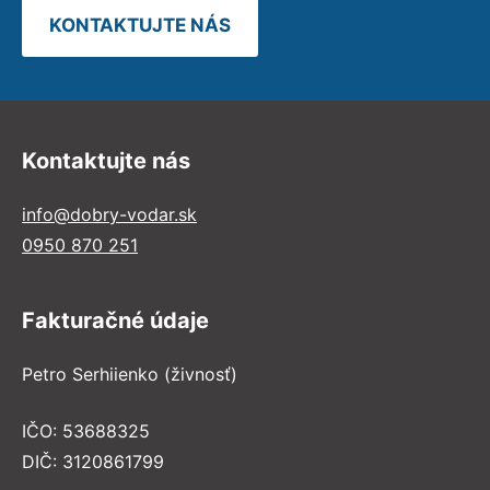
KONTAKTUJTE NÁS
Kontaktujte nás
info@dobry-vodar.sk
0950 870 251
Fakturačné údaje
Petro Serhiienko (živnosť)
IČO: 53688325
DIČ: 3120861799