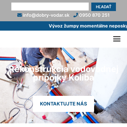
HĽADAŤ
info@dobry-vodar.sk
0950 870 251
Vývoz žumpy momentálne neposkytu
Rekonštrukcia vodovodnej
prípojky Koliba
KONTAKTUJTE NÁS