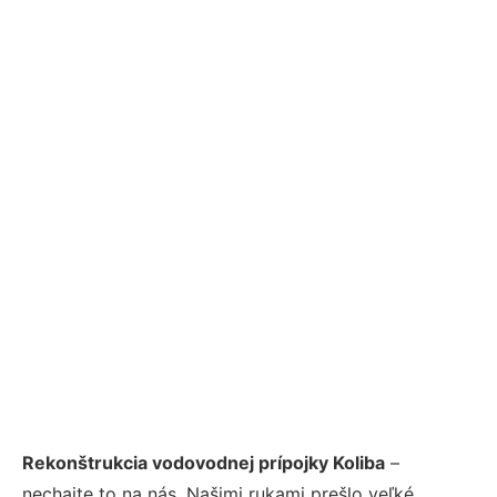
Rekonštrukcia vodovodnej prípojky Koliba
–
nechajte to na nás. Našimi rukami prešlo veľké