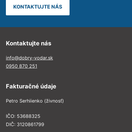
KONTAKTUJTE NÁS
Kontaktujte nás
info@dobry-vodar.sk
0950 870 251
Fakturačné údaje
Petro Serhiienko (živnosť)
IČO: 53688325
DIČ: 3120861799