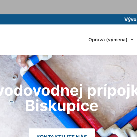
Vývoz žumpy mo
Oprava (výmena)
vodovodnej prípoj
Biskupice
KONTAKTUJTE NÁS