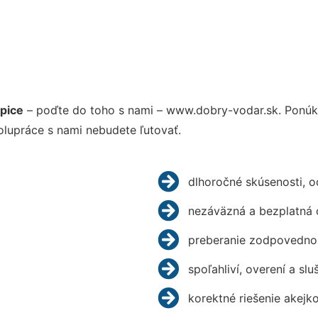
pice
– poďte do toho s nami – www.dobry-vodar.sk. Ponú
olupráce s nami nebudete ľutovať.
dlhoročné skúsenosti, 
nezáväzná a bezplatná 
preberanie zodpovednos
spoľahliví, overení a slu
korektné riešenie akejk