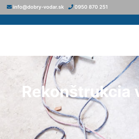
info@dobry-vodar.sk
0950 870 251
Rekonštrukcia 