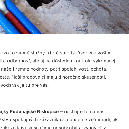
novo rozumné služby, ktoré sú prispôsobené vašim
ť a odbornosť, ale aj na dôslednú kontrolu vykonanej
aše firemné hodnoty patrí spoľahlivosť, ochota,
ste. Naši pracovníci majú dlhoročné skúsenosti,
odar.sk je tu pre vás.
ojky Podunajské Biskupice
– nechajte to na nás.
žstvo spokojných zákazníkov a budeme veľmi radi, ak
 zákazníkovi sa snažíme prispôsobiť a vyhovieť v