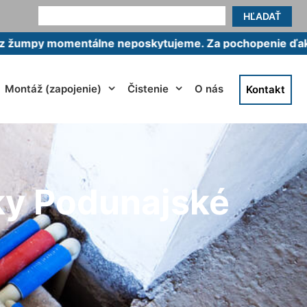
HĽADAŤ
mentálne neposkytujeme. Za pochopenie ďakujeme.
Montáž (zapojenie)
Čistenie
O nás
Kontakt
ky Podunajské