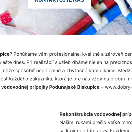
pice
? Ponúkame vám profesionálne, kvalitné a zároveň ce
šte dnes. Pri realizácií služieb dbáme nielen na precíznos
 môže spôsobiť nepríjemné a zbytočné komplikácie. Medzi n
osť každého zákazníka, ktorá je pre nás vždy na prvom mie
 vodovodnej prípojky Podunajské Biskupice
– www.dobry-v
Rekonštrukcia vodovodnej príp
Našimi rukami prešlo veľké mno
sa k nim pridáte aj vy. Každému