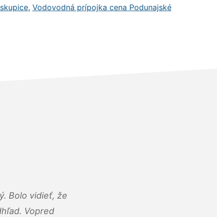
skupice
,
Vodovodná prípojka cena Podunajské
 Bolo vidieť, že
adhľad. Vopred