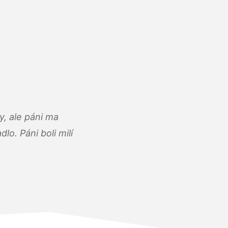
, ale páni ma
o. Páni boli milí