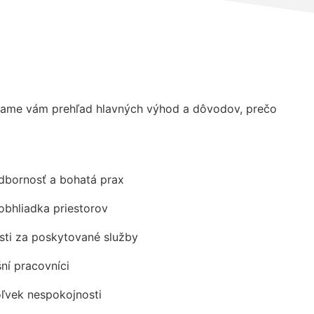
kame vám prehľad hlavných výhod a dôvodov, prečo
odbornosť a bohatá prax
obhliadka priestorov
ti za poskytované služby
šní pracovníci
oľvek nespokojnosti