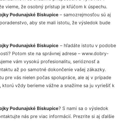
že vieme, že osobný prístup je kľúčom k úspechu.
ojky Podunajské Biskupice
– samozrejmosťou sú aj
 poradenstvo, aby ste mali istotu, že výsledok bude
ojky Podunajské Biskupice
– hľadáte istotu v podobe
nosti? Potom ste na správnej adrese – www.dobry-
ujeme vám vysokú profesionalitu, serióznosť a
ntaktu až po samotné dokončenie vašej zákazky.
u pre vás nielen počas spolupráce, ale aj v prípade
, ktorú vždy berieme vážne a snažíme sa ju vyriešiť k
ojky Podunajské Biskupice
? S nami sa o výsledok
aktujte nás pre viac informácií. Prezrite si aj ďalšie