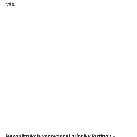
vás.
Rekonštrukcia vodovodnej prípojky Ružinov
–