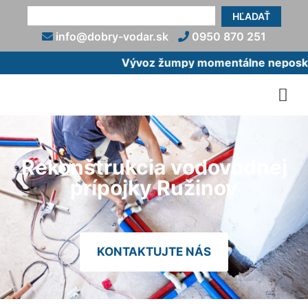
HĽADAŤ
info@dobry-vodar.sk
0950 870 251
Vývoz žumpy momentálne neposkytu
Rekonštrukcia vodovodnej
prípojky Ružinov
KONTAKTUJTE NÁS