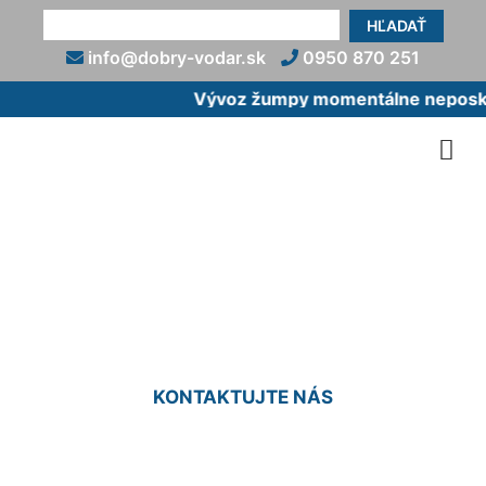
HĽADAŤ
info@dobry-vodar.sk
0950 870 251
Vývoz žumpy momentálne neposkyt
Rekonštrukcia vodovodnej
prípojky Trnávka
KONTAKTUJTE NÁS