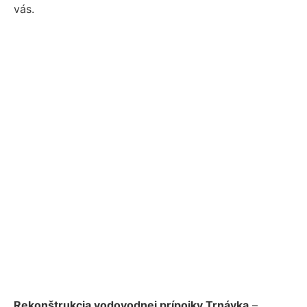
vás.
Rekonštrukcia vodovodnej prípojky Trnávka
–