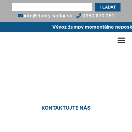
HĽADAŤ
info@dobry-vodar.sk
0950 870 251
Vývoz žumpy momentálne neposkyt
Rekonštrukcia vodovodnej
prípojky Vrakuňa
KONTAKTUJTE NÁS