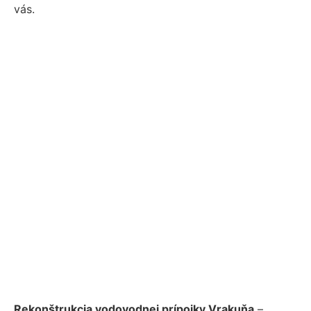
vás.
Rekonštrukcia vodovodnej prípojky Vrakuňa
–