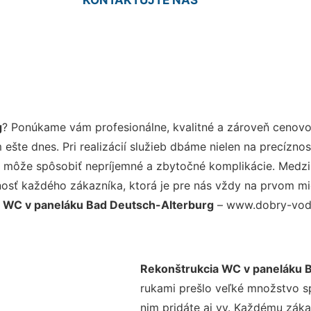
g
? Ponúkame vám profesionálne, kvalitné a zároveň cenovo
šte dnes. Pri realizácií služieb dbáme nielen na precíznos
 môže spôsobiť nepríjemné a zbytočné komplikácie. Medzi n
osť každého zákazníka, ktorá je pre nás vždy na prvom mie
 WC v paneláku Bad Deutsch-Alterburg
– www.dobry-vodar
Rekonštrukcia WC v paneláku 
rukami prešlo veľké množstvo s
nim pridáte aj vy. Každému záka