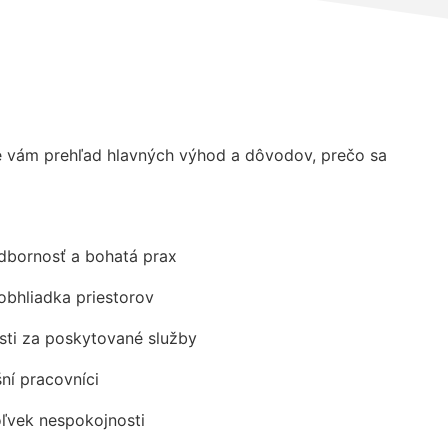
 vám prehľad hlavných výhod a dôvodov, prečo sa
odbornosť a bohatá prax
obhliadka priestorov
ti za poskytované služby
šní pracovníci
oľvek nespokojnosti