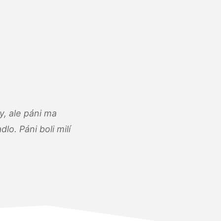
, ale páni ma
o. Páni boli milí