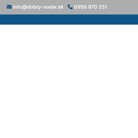
info@dobry-vodar.sk
0950 870 251
Rekonštrukci