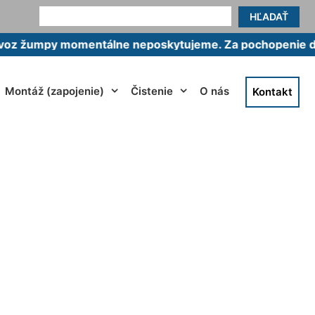
HĽADAŤ
py momentálne neposkytujeme. Za pochopenie ďakujem
Montáž (zapojenie)
Čistenie
O nás
Kontakt
ad Deutsch-