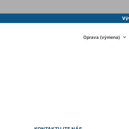
Vývoz žum
Oprava (výmena)
a WC v paneláku B
Alterburg
KONTAKTUJTE NÁS