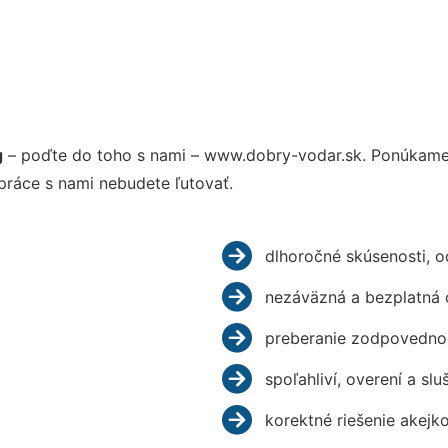
g
– poďte do toho s nami – www.dobry-vodar.sk. Ponúkame
práce s nami nebudete ľutovať.
dlhoročné skúsenosti, 
nezáväzná a bezplatná 
preberanie zodpovednos
spoľahliví, overení a slu
korektné riešenie akejk