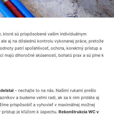
, ktoré sú prispôsobené vašim individuálnym
 ale aj na dôslednú kontrolu vykonanej práce, pretože
noty patrí spoľahlivosť, ochota, korektný prístup a
i majú dlhoročné skúsenosti, bohatú prax a sú plne k
delstal
– nechajte to na nás. Našimi rukami prešlo
níkov a budeme veľmi radi, ak sa k nim pridáte aj
žíme prispôsobiť a vyhovieť v maximálnej možnej
 prístup je kľúčom k úspechu.
Rekonštrukcia WC v