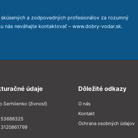
o skúsených a zodpovedných profesionálov za rozumný
ku nás neváhajte kontaktovať – www.dobry-vodar.sk.
kturačné údaje
Dôležité odkazy
o Serhiienko (živnosť)
O nás
Kontakt
: 53688325
Ochrana osobných údajov
: 3120861799