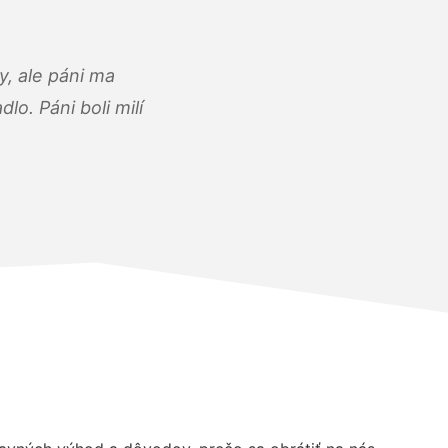
, ale páni ma
o. Páni boli milí