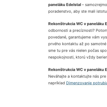
paneláku Edelstal
– samozrejmos
poradenstvo, aby ste mali istot
Rekonštrukcia WC v paneláku E
odbornosti a precíznosti? Potom
povedané, garantujeme vám vysok
prvého kontaktu až po samotné 
sme tu pre vás nielen počas spol
nespokojnosti, ktorú vždy beriem
Rekonštrukcia WC v paneláku E
Neváhajte a kontaktujte nás pre v
napríklad
Dimenzovanie potrubia