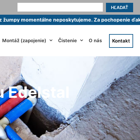
HĽADAŤ
omentálne neposkytujeme. Za pochopenie ďakujeme.
Montáž (zapojenie)
Čistenie
O nás
Kontakt
 Edelstal