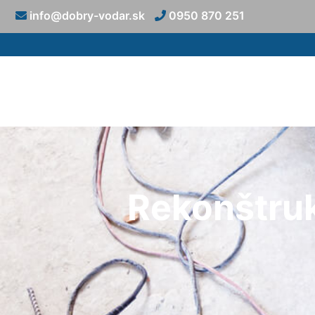
info@dobry-vodar.sk
0950 870 251
Rekonštruk