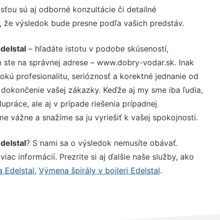
ťou sú aj odborné konzultácie či detailné
u, že výsledok bude presne podľa vašich predstáv.
delstal
– hľadáte istotu v podobe skúseností,
 ste na správnej adrese – www.dobry-vodar.sk. Inak
ú profesionalitu, serióznosť a korektné jednanie od
dokončenie vašej zákazky. Keďže aj my sme iba ľudia,
upráce, ale aj v prípade riešenia prípadnej
e vážne a snažíme sa ju vyriešiť k vašej spokojnosti.
delstal
? S nami sa o výsledok nemusíte obávať.
iac informácií. Prezrite si aj ďalšie naše služby, ako
 Edelstal
,
Výmena špirály v bojleri Edelstal
.