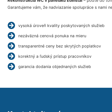
Rekonštrukcia WC v paneláku Edelstal
– poďte do toh
Garantujeme vám, že nadviazanie spolupráce s nami ne
vysoká úroveň kvality poskytovaných služieb
nezáväzná cenová ponuka na mieru
transparentné ceny bez skrytých poplatkov
korektný a ľudský prístup pracovníkov
garancia dodania objednaných služieb