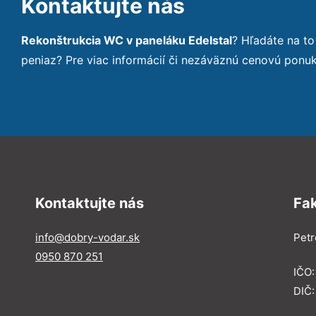
Kontaktujte nás
Rekonštrukcia WC v paneláku Edelstal
? Hľadáte na t
peniaz? Pre viac informácií či nezáväznú cenovú ponu
Kontaktujte nás
Fa
info@dobry-vodar.sk
Petr
0950 870 251
IČO
DIČ