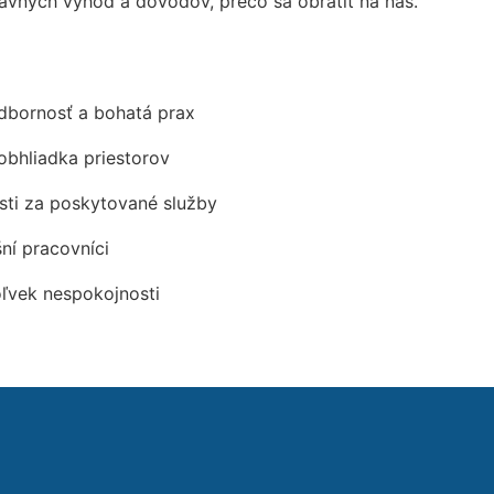
vných výhod a dôvodov, prečo sa obrátiť na nás.
odbornosť a bohatá prax
obhliadka priestorov
ti za poskytované služby
šní pracovníci
oľvek nespokojnosti