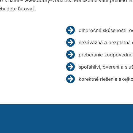
o s nami – www.dobry-vodar.sk. Ponúkame vám prehľad hla
budete ľutovať.
dlhoročné skúsenosti, 
nezáväzná a bezplatná 
preberanie zodpovednos
spoľahliví, overení a slu
korektné riešenie akejk