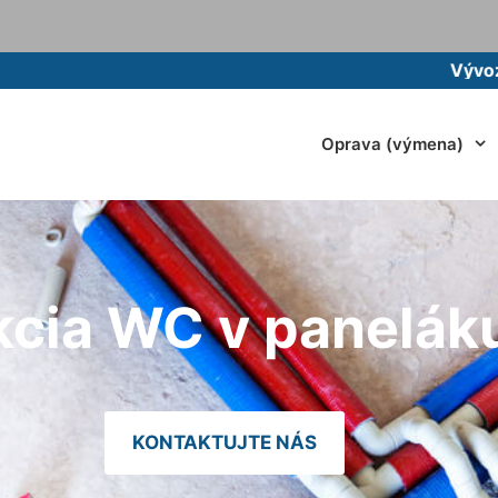
Vývoz žumpy m
Oprava (výmena)
cia WC v paneláku
KONTAKTUJTE NÁS