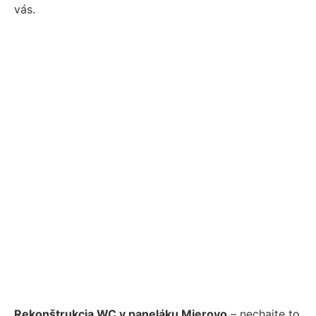
vás.
Rekonštrukcia WC v paneláku Mierovo
– nechajte to