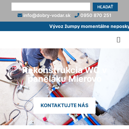
HĽADAŤ
info@dobry-vodar.sk
0950 870 251
Vývoz žumpy momentálne neposkytu
Rekonštrukcia WC v
paneláku Mierovo
KONTAKTUJTE NÁS