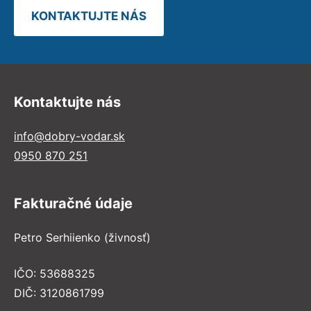
KONTAKTUJTE NÁS
Kontaktujte nás
info@dobry-vodar.sk
0950 870 251
Fakturačné údaje
Petro Serhiienko (živnosť)
IČO: 53688325
DIČ: 3120861799