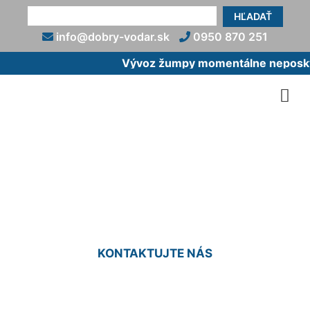
HĽADAŤ
info@dobry-vodar.sk
0950 870 251
Vývoz žumpy momentálne neposkytu
Ťahanie žumpy do záhrady
Čunovo
KONTAKTUJTE NÁS