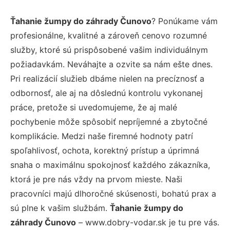
Ťahanie žumpy do záhrady Čunovo
? Ponúkame vám
profesionálne, kvalitné a zároveň cenovo rozumné
služby, ktoré sú prispôsobené vašim individuálnym
požiadavkám. Neváhajte a ozvite sa nám ešte dnes.
Pri realizácií služieb dbáme nielen na precíznosť a
odbornosť, ale aj na dôslednú kontrolu vykonanej
práce, pretože si uvedomujeme, že aj malé
pochybenie môže spôsobiť nepríjemné a zbytočné
komplikácie. Medzi naše firemné hodnoty patrí
spoľahlivosť, ochota, korektný prístup a úprimná
snaha o maximálnu spokojnosť každého zákazníka,
ktorá je pre nás vždy na prvom mieste. Naši
pracovníci majú dlhoročné skúsenosti, bohatú prax a
sú plne k vašim službám.
Ťahanie žumpy do
záhrady Čunovo
– www.dobry-vodar.sk je tu pre vás.