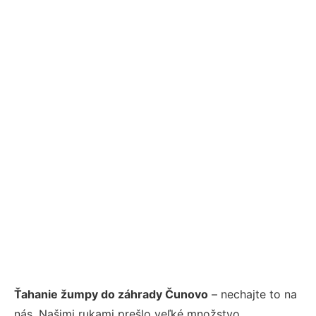
Ťahanie žumpy do záhrady Čunovo
– nechajte to na
nás. Našimi rukami prešlo veľké množstvo