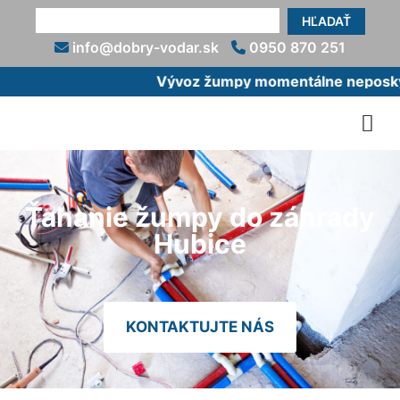
HĽADAŤ
info@dobry-vodar.sk
0950 870 251
Vývoz žumpy momentálne neposkytu
Ťahanie žumpy do záhrady
Hubice
KONTAKTUJTE NÁS