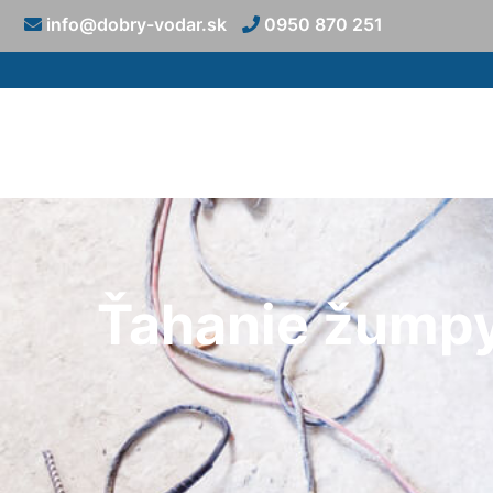
info@dobry-vodar.sk
0950 870 251
Ťahanie žumpy 