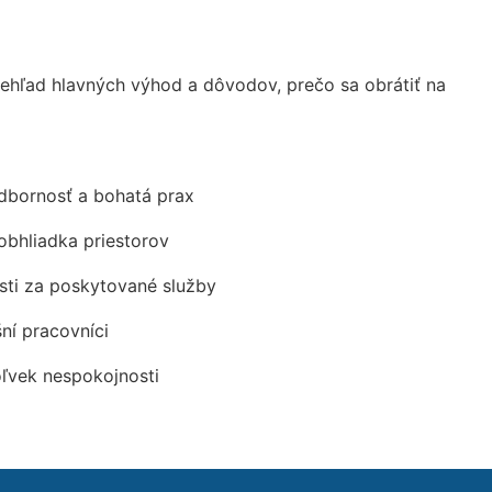
hľad hlavných výhod a dôvodov, prečo sa obrátiť na
odbornosť a bohatá prax
obhliadka priestorov
ti za poskytované služby
šní pracovníci
oľvek nespokojnosti