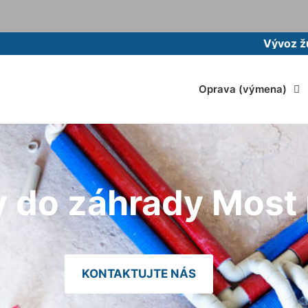
Vývoz žumpy mome
Oprava (výmena)
do záhrady Most p
KONTAKTUJTE NÁS