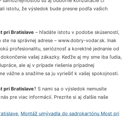
– samozrejmosťou sú aj odborné konzultácie či
ali istotu, že výsledok bude presne podľa vašich
pri Bratislave
– hľadáte istotu v podobe skúseností,
 ste na správnej adrese – www.dobry-vodar.sk. Inak
ú profesionalitu, serióznosť a korektné jednanie od
dokončenie vašej zákazky. Keďže aj my sme iba ľudia,
upráce, ale aj v prípade riešenia prípadnej
e vážne a snažíme sa ju vyriešiť k vašej spokojnosti.
pri Bratislave
? S nami sa o výsledok nemusíte
ás pre viac informácií. Prezrite si aj ďalšie naše
atislave
,
Montáž umývadla do sadrokartónu Most pri