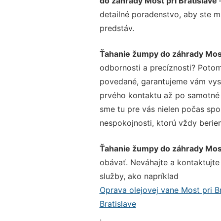
do záhrady Most pri Bratislave
detailné poradenstvo, aby ste m
predstáv.
Ťahanie žumpy do záhrady Most 
odbornosti a precíznosti? Potom
povedané, garantujeme vám vysok
prvého kontaktu až po samotné 
sme tu pre vás nielen počas spol
nespokojnosti, ktorú vždy beriem
Ťahanie žumpy do záhrady Most 
obávať. Neváhajte a kontaktujte n
služby, ako napríklad
Oprava olejovej vane Most pri Br
Bratislave
.