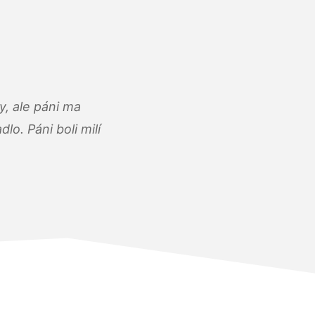
, ale páni ma
o. Páni boli milí