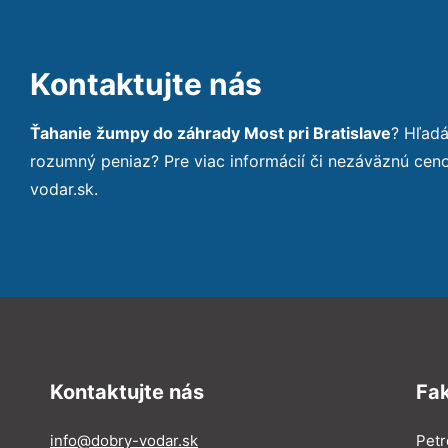
Kontaktujte nás
Ťahanie žumpy do záhrady Most pri Bratislave
? Hľad
rozumný peniaz? Pre viac informácií či nezáväznú ce
vodar.sk.
Kontaktujte nás
Fa
info@dobry-vodar.sk
Petr