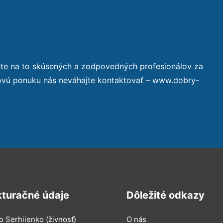
áte na to skúsených a zodpovedných profesionálov za
novú ponuku nás neváhajte kontaktovať – www.dobry-
kturačné údaje
Dôležité odkazy
o Serhiienko (živnosť)
O nás