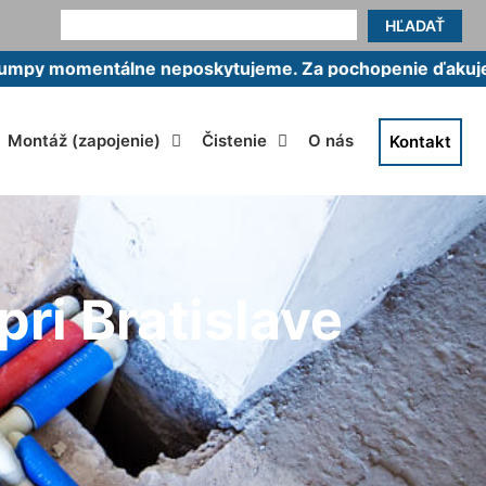
HĽADAŤ
ntálne neposkytujeme. Za pochopenie ďakujeme.
Montáž (zapojenie)
Čistenie
O nás
Kontakt
ri Bratislave