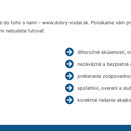
e do toho s nami – www.dobry-vodar.sk. Ponúkame vám pre
mi nebudete ľutovať.
dlhoročné skúsenosti, 
nezáväzná a bezplatná 
preberanie zodpovednos
spoľahliví, overení a slu
korektné riešenie akejk