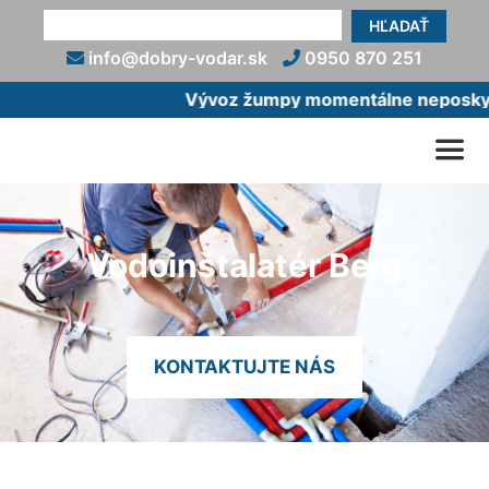
HĽADAŤ
info@dobry-vodar.sk
0950 870 251
Vývoz žumpy momentálne neposkytuj
Vodoinštalatér Berg
KONTAKTUJTE NÁS