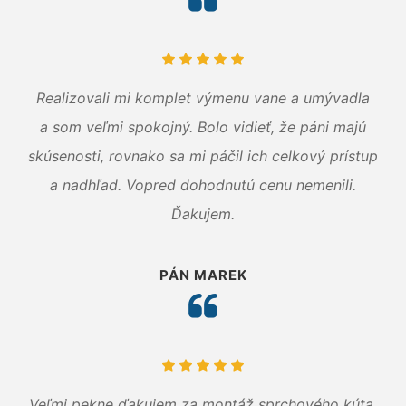
Realizovali mi komplet výmenu vane a umývadla
a som veľmi spokojný. Bolo vidieť, že páni majú
skúsenosti, rovnako sa mi páčil ich celkový prístup
a nadhľad. Vopred dohodnutú cenu nemenili.
Ďakujem.
PÁN MAREK
Veľmi pekne ďakujem za montáž sprchového kúta.