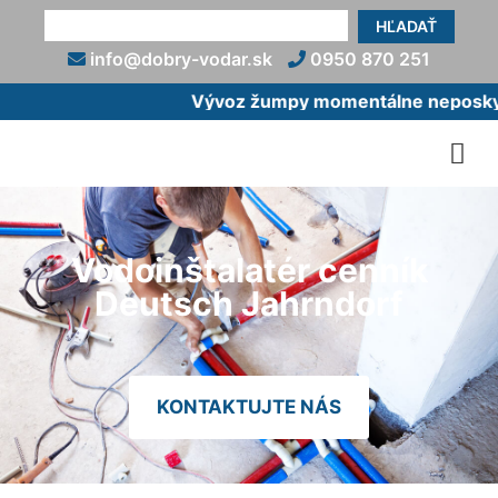
HĽADAŤ
info@dobry-vodar.sk
0950 870 251
Vývoz žumpy momentálne neposkytu
Vodoinštalatér cenník
Deutsch Jahrndorf
KONTAKTUJTE NÁS