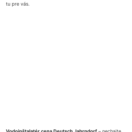
tu pre vás.
Vodoinštalatér cena Deutsch Jahrndorf
– nechajte