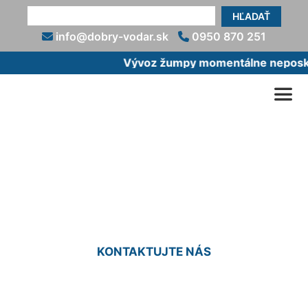
HĽADAŤ
info@dobry-vodar.sk
0950 870 251
Vývoz žumpy momentálne neposkyt
Vodoinštalatér cenník
Devínska Nová Ves
KONTAKTUJTE NÁS