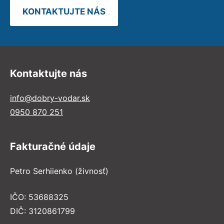
KONTAKTUJTE NÁS
Kontaktujte nás
info@dobry-vodar.sk
0950 870 251
Fakturačné údaje
Petro Serhiienko (živnosť)
IČO: 53688325
DIČ: 3120861799