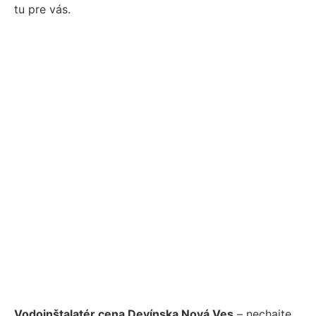
tu pre vás.
Vodoinštalatér cena Devínska Nová Ves
– nechajte