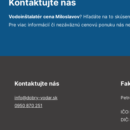
Kontaktujte nás
Vodoinštalatér cena Miloslavov
? Hľadáte na to skúse
Pre viac informácií či nezáväznú cenovú ponuku nás n
Kontaktujte nás
Fa
info@dobry-vodar.sk
Petr
0950 870 251
IČO
DIČ