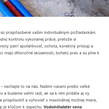
é sú prispôsobené vašim individuálnym požiadavkám.
lednú kontrolu vykonanej práce, pretože si
ty patrí spoľahlivosť, ochota, korektný prístup a
i majú dlhoročné skúsenosti, bohatú prax a sú plne k
– nechajte to na nás. Našimi rukami prešlo veľké
a budeme veľmi radi, ak sa k nim pridáte aj vy.
 prispôsobiť a vyhovieť v maximálnej možnej miere,
up je kľúčom k úspechu.
Vodoinštalatér cena