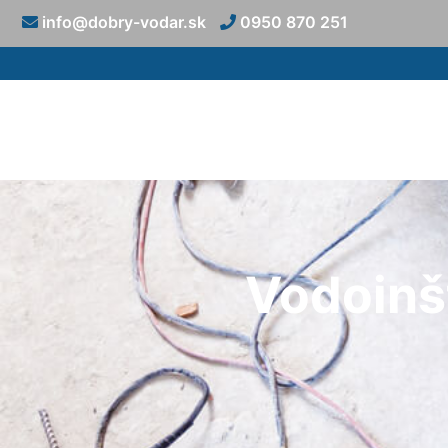
info@dobry-vodar.sk
0950 870 251
Vodoinšt