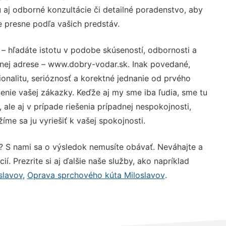
aj odborné konzultácie či detailné poradenstvo, aby
e presne podľa vašich predstáv.
– hľadáte istotu v podobe skúseností, odbornosti a
vnej adrese – www.dobry-vodar.sk. Inak povedané,
nalitu, serióznosť a korektné jednanie od prvého
nie vašej zákazky. Keďže aj my sme iba ľudia, sme tu
 ale aj v prípade riešenia prípadnej nespokojnosti,
me sa ju vyriešiť k vašej spokojnosti.
? S nami sa o výsledok nemusíte obávať. Neváhajte a
ií. Prezrite si aj ďalšie naše služby, ako napríklad
slavov
,
Oprava sprchového kúta Miloslavov
.