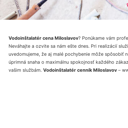
Vodoinštalatér cena Miloslavov
? Ponúkame vám profes
Neváhajte a ozvite sa nám ešte dnes. Pri realizácií sl
uvedomujeme, že aj malé pochybenie môže spôsobiť nep
úprimná snaha o maximálnu spokojnosť každého zákazní
vašim službám.
Vodoinštalatér cenník Miloslavov
– ww