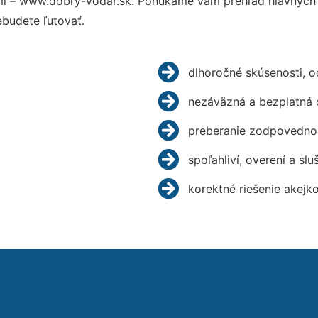
i – www.dobry-vodar.sk. Ponúkame vám prehľad hlavných v
budete ľutovať.
dlhoročné skúsenosti, 
nezáväzná a bezplatná 
preberanie zodpovednos
spoľahliví, overení a slu
korektné riešenie akejk