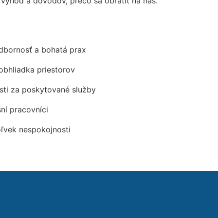
ýhod a dôvodov, prečo sa obrátiť na nás.
odbornosť a bohatá prax
obhliadka priestorov
ti za poskytované služby
šní pracovníci
oľvek nespokojnosti