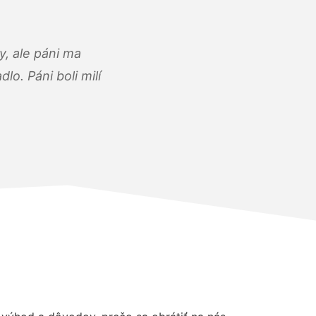
, ale páni ma
o. Páni boli milí