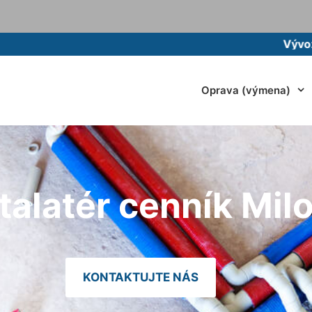
Vývoz žumpy m
Oprava (výmena)
alatér cenník Mil
KONTAKTUJTE NÁS