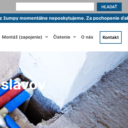
HĽADAŤ
omentálne neposkytujeme. Za pochopenie ďakujeme.
Montáž (zapojenie)
Čistenie
O nás
Kontakt
oslavov