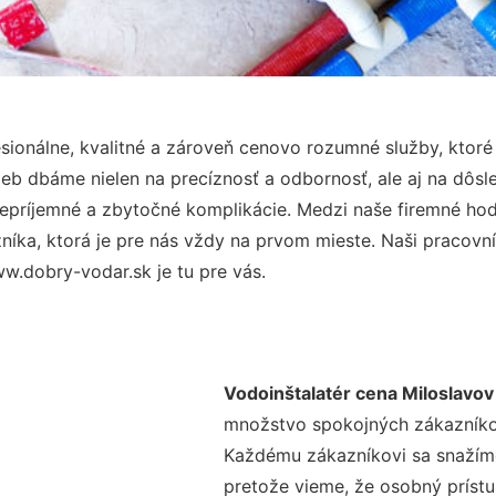
ionálne, kvalitné a zároveň cenovo rozumné služby, ktor
užieb dbáme nielen na precíznosť a odbornosť, ale aj na dôs
ríjemné a zbytočné komplikácie. Medzi naše firemné hodno
ka, ktorá je pre nás vždy na prvom mieste. Naši pracovníc
w.dobry-vodar.sk je tu pre vás.
Vodoinštalatér cena Miloslavov
množstvo spokojných zákazníkov 
Každému zákazníkovi sa snažíme
pretože vieme, že osobný príst