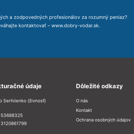
ných a zodpovedných profesionálov za rozumný peniaz?
eváhajte kontaktovať – www.dobry-vodar.sk.
kturačné údaje
Dôležité odkazy
o Serhiienko (živnosť)
O nás
Kontakt
: 53688325
Ochrana osobných údajov
: 3120861799