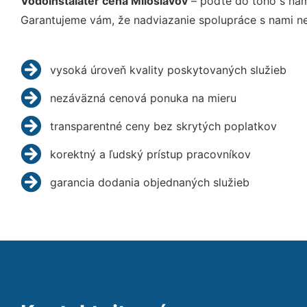
Vodoinštalatér cena Miloslavov
– poďte do toho s nam
Garantujeme vám, že nadviazanie spolupráce s nami ne
vysoká úroveň kvality poskytovaných služieb
nezáväzná cenová ponuka na mieru
transparentné ceny bez skrytých poplatkov
korektný a ľudský prístup pracovníkov
garancia dodania objednaných služieb