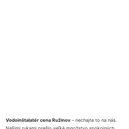
Vodoinštalatér cena Ružinov
– nechajte to na nás.
Našimi rukami prešlo veľké množstvo spokojných