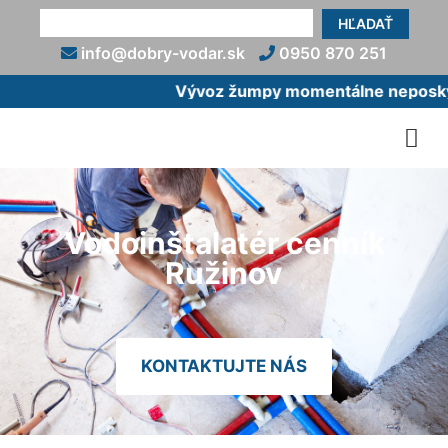
HĽADAŤ
info@dobry-vodar.sk
0950 870 251
Vývoz žumpy momentálne neposkytu
Vodoinštalatér cenník
Ružinov
KONTAKTUJTE NÁS