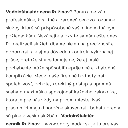
Vodoinštalatér cena Ružinov
? Ponúkame vám
profesionálne, kvalitné a zároveň cenovo rozumné
služby, ktoré sú prispôsobené vašim individuálnym
požiadavkám. Neváhajte a ozvite sa nám ešte dnes.
Pri realizácií služieb dbáme nielen na precíznosť a
odbornosť, ale aj na dôslednú kontrolu vykonanej
práce, pretože si uvedomujeme, že aj malé
pochybenie môže spôsobiť nepríjemné a zbytočné
komplikácie. Medzi naše firemné hodnoty patrí
spoľahlivosť, ochota, korektný prístup a úprimná
snaha o maximálnu spokojnosť každého zákazníka,
ktorá je pre nás vždy na prvom mieste. Naši
pracovníci majú dlhoročné skúsenosti, bohatú prax a
sú plne k vašim službám.
Vodoinštalatér
cenník Ružinov
– www.dobry-vodar.sk je tu pre vás.