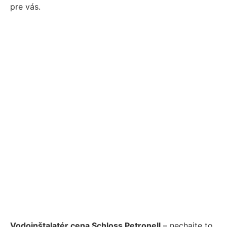
pre vás.
Vodoinštalatér cena Schloss Petronell
– nechajte to