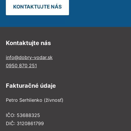
KONTAKTUJTE NÁS
Kontaktujte nás
info@dobry-vodar.sk
0950 870 251
Fakturačné údaje
Petro Serhiienko (živnosť)
IČO: 53688325
DIČ: 3120861799