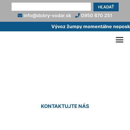
HĽADAŤ
info@dobry-vodar.sk
0950 870 251
Vývoz žumpy momentálne neposkytu
Vodoinštalatér cenník
Schloss Petronell
KONTAKTUJTE NÁS