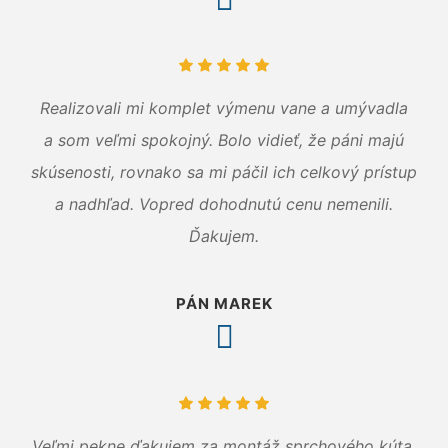
Realizovali mi komplet výmenu vane a umývadla
a som veľmi spokojný. Bolo vidieť, že páni majú
skúsenosti, rovnako sa mi páčil ich celkový prístup
a nadhľad. Vopred dohodnutú cenu nemenili.
Ďakujem.
PÁN MAREK
Veľmi pekne ďakujem za montáž sprchového kúta.