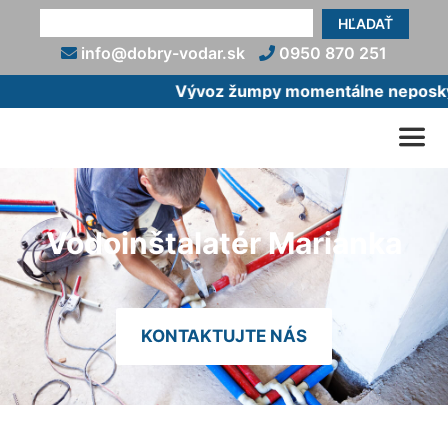
HĽADAŤ
info@dobry-vodar.sk
0950 870 251
Vývoz žumpy momentálne neposkytu
Vodoinštalatér Marianka
KONTAKTUJTE NÁS