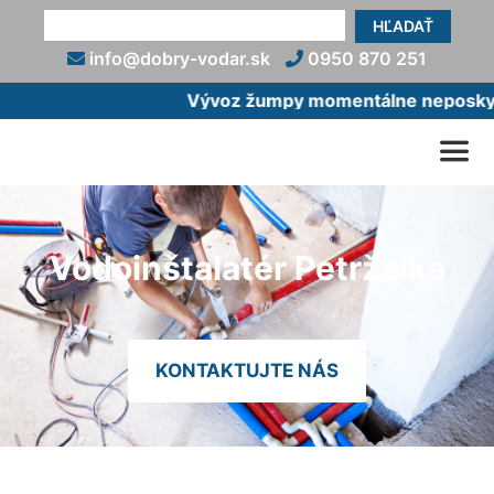
HĽADAŤ
info@dobry-vodar.sk
0950 870 251
Vývoz žumpy momentálne neposkytuj
Vodoinštalatér Petržalka
KONTAKTUJTE NÁS