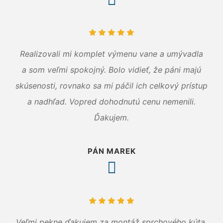
Realizovali mi komplet výmenu vane a umývadla
a som veľmi spokojný. Bolo vidieť, že páni majú
skúsenosti, rovnako sa mi páčil ich celkový prístup
a nadhľad. Vopred dohodnutú cenu nemenili.
Ďakujem.
PÁN MAREK
Veľmi pekne ďakujem za montáž sprchového kúta.