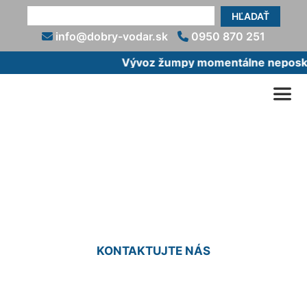
HĽADAŤ
info@dobry-vodar.sk
0950 870 251
Vývoz žumpy momentálne neposkyt
Vodoinštalatér Schloss
Petronell
KONTAKTUJTE NÁS