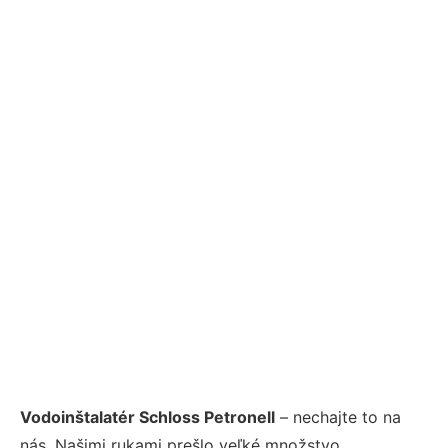
Vodoinštalatér Schloss Petronell
– nechajte to na
nás. Našimi rukami prešlo veľké množstvo