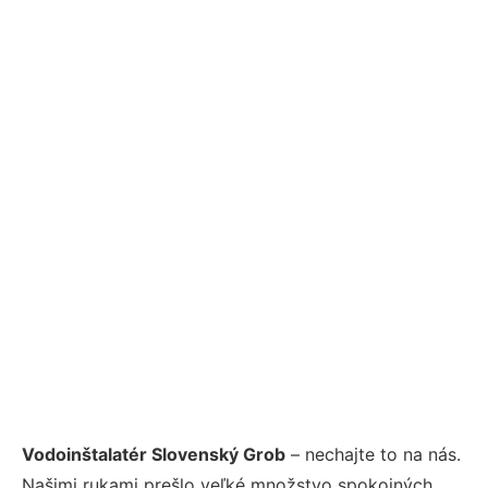
Vodoinštalatér Slovenský Grob
– nechajte to na nás.
Našimi rukami prešlo veľké množstvo spokojných