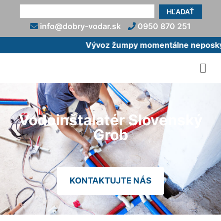
HĽADAŤ
info@dobry-vodar.sk
0950 870 251
Vývoz žumpy momentálne neposkytu
Vodoinštalatér Slovenský
Grob
KONTAKTUJTE NÁS