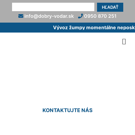
HĽADAŤ
info@dobry-vodar.sk
0950 870 251
Vývoz žumpy momentálne neposkytu
Prípojka vody cena
Hviezdoslavov
KONTAKTUJTE NÁS