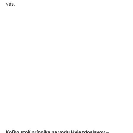
vás.
Koľko stojí prípojka na vodu Hviezdoslavov
–