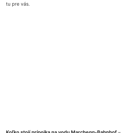
tu pre vás.
Koľko stojí prípojka na vodu Marchegg-Bahnhof
–