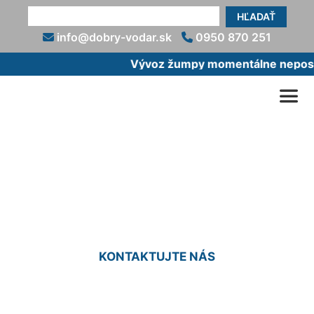
HĽADAŤ
info@dobry-vodar.sk
0950 870 251
Vývoz žumpy momentálne neposky
Prípojka vody cena
Marchegg-Bahnhof
KONTAKTUJTE NÁS