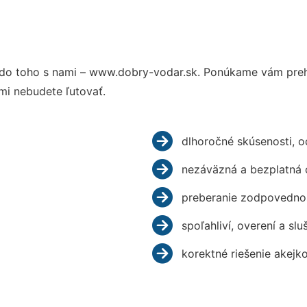
do toho s nami – www.dobry-vodar.sk. Ponúkame vám prehľ
mi nebudete ľutovať.
dlhoročné skúsenosti, 
nezáväzná a bezplatná 
preberanie zodpovednos
spoľahliví, overení a slu
korektné riešenie akejk