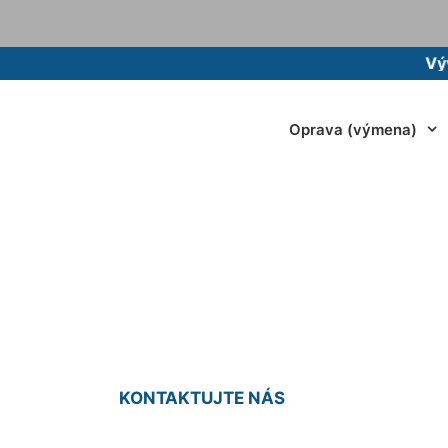
Vývoz ž
Oprava (výmena)
ody cena Nová Ves 
KONTAKTUJTE NÁS