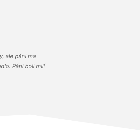
, ale páni ma
o. Páni boli milí