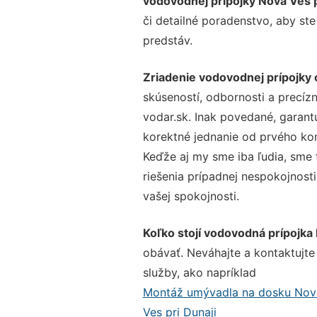
vodovodnej prípojky Nová Ves p
či detailné poradenstvo, aby ste
predstáv.
Zriadenie vodovodnej prípojky 
skúseností, odbornosti a precíz
vodar.sk. Inak povedané, garant
korektné jednanie od prvého ko
Keďže aj my sme iba ľudia, sme t
riešenia prípadnej nespokojnosti
vašej spokojnosti.
Koľko stojí vodovodná prípojka 
obávať. Neváhajte a kontaktujte n
služby, ako napríklad
Montáž umývadla na dosku Nová
Ves pri Dunaji