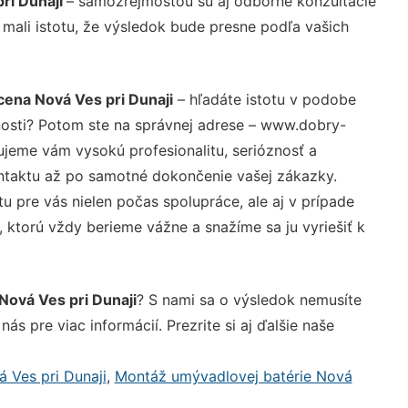
ri Dunaji
– samozrejmosťou sú aj odborné konzultácie
 mali istotu, že výsledok bude presne podľa vašich
cena Nová Ves pri Dunaji
– hľadáte istotu v podobe
nosti? Potom ste na správnej adrese – www.dobry-
ujeme vám vysokú profesionalitu, serióznosť a
ntaktu až po samotné dokončenie vašej zákazky.
u pre vás nielen počas spolupráce, ale aj v prípade
, ktorú vždy berieme vážne a snažíme sa ju vyriešiť k
Nová Ves pri Dunaji
? S nami sa o výsledok nemusíte
ás pre viac informácií. Prezrite si aj ďalšie naše
 Ves pri Dunaji
,
Montáž umývadlovej batérie Nová