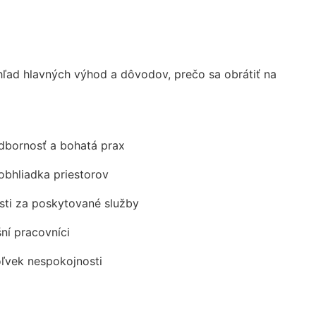
ad hlavných výhod a dôvodov, prečo sa obrátiť na
odbornosť a bohatá prax
obhliadka priestorov
ti za poskytované služby
šní pracovníci
oľvek nespokojnosti