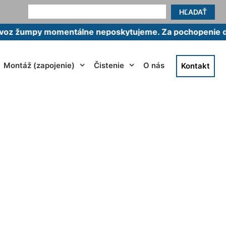
HĽADAŤ
umpy momentálne neposkytujeme. Za pochopenie ďakuj
Montáž (zapojenie)
Čistenie
O nás
Kontakt
pri Dunaji