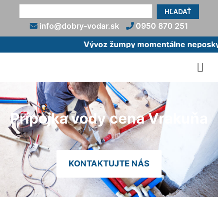
HĽADAŤ
info@dobry-vodar.sk
0950 870 251
Vývoz žumpy momentálne neposkytu
Prípojka vody cena Vrakuňa
KONTAKTUJTE NÁS