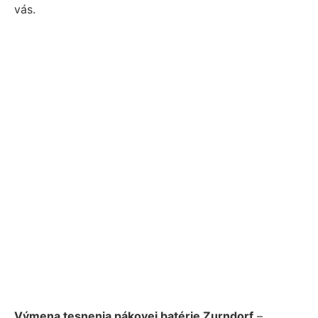
vás.
Výmena tesnenia pákovej batérie Zurndorf
–