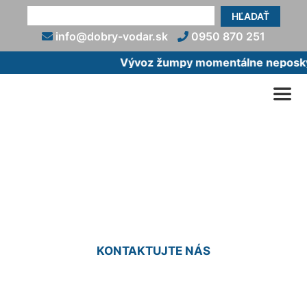
HĽADAŤ
info@dobry-vodar.sk
0950 870 251
Vývoz žumpy momentálne neposkytu
Výmena tesnenia pákovej
batérie Zurndorf
KONTAKTUJTE NÁS