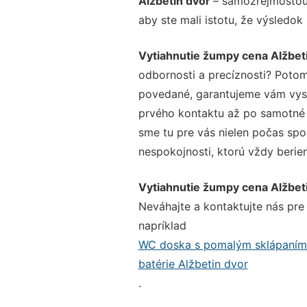
Alžbetin dvor
– samozrejmosťou 
aby ste mali istotu, že výsledok
Vytiahnutie žumpy cena Alžbet
odbornosti a precíznosti? Potom
povedané, garantujeme vám vysok
prvého kontaktu až po samotné 
sme tu pre vás nielen počas spol
nespokojnosti, ktorú vždy beriem
Vytiahnutie žumpy cena Alžbet
Neváhajte a kontaktujte nás pre v
napríklad
WC doska s pomalým sklápaním 
batérie Alžbetin dvor
.