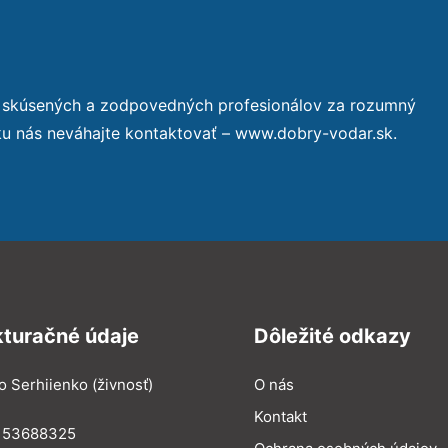
o skúsených a zodpovedných profesionálov za rozumný
ku nás neváhajte kontaktovať – www.dobry-vodar.sk.
kturačné údaje
Dôležité odkazy
o Serhiienko (živnosť)
O nás
Kontakt
: 53688325