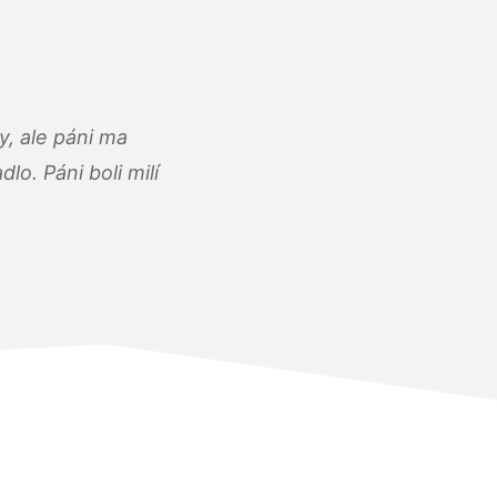
, ale páni ma
o. Páni boli milí