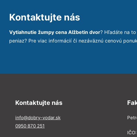
Kontaktujte nás
Vytiahnutie žumpy cena Alžbetin dvor
? Hľadáte na t
peniaz? Pre viac informácií či nezáväznú cenovú ponu
Kontaktujte nás
Fa
info@dobry-vodar.sk
Petr
0950 870 251
IČO