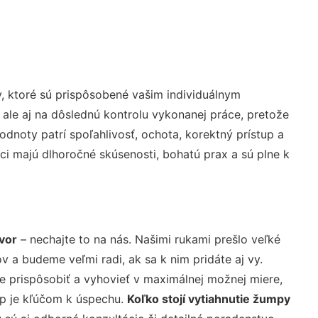
, ktoré sú prispôsobené vašim individuálnym
 ale aj na dôslednú kontrolu vykonanej práce, pretože
noty patrí spoľahlivosť, ochota, korektný prístup a
i majú dlhoročné skúsenosti, bohatú prax a sú plne k
vor
– nechajte to na nás. Našimi rukami prešlo veľké
a budeme veľmi radi, ak sa k nim pridáte aj vy.
 prispôsobiť a vyhovieť v maximálnej možnej miere,
up je kľúčom k úspechu.
Koľko stojí vytiahnutie žumpy