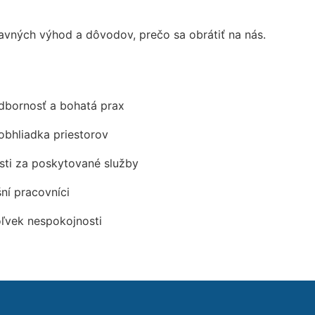
vných výhod a dôvodov, prečo sa obrátiť na nás.
odbornosť a bohatá prax
obhliadka priestorov
ti za poskytované služby
šní pracovníci
oľvek nespokojnosti