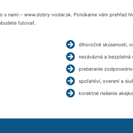
o s nami – www.dobry-vodar.sk. Ponúkame vám prehľad hla
budete ľutovať.
dlhoročné skúsenosti, 
nezáväzná a bezplatná 
preberanie zodpovednos
spoľahliví, overení a slu
korektné riešenie akejk