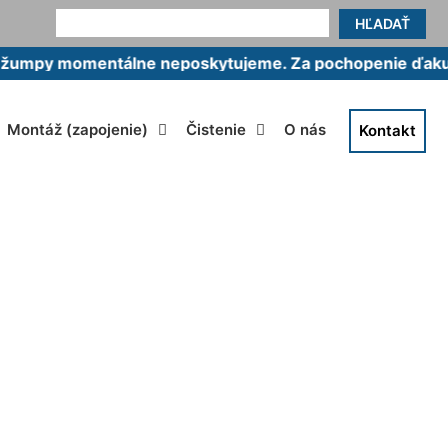
HĽADAŤ
momentálne neposkytujeme. Za pochopenie ďakujeme.
Montáž (zapojenie)
Čistenie
O nás
Kontakt
etin dvor