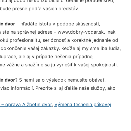
sú aj odborné konzultácie či detailné poradenstvo,
 bude presne podľa vašich predstáv.
in dvor
– hľadáte istotu v podobe skúseností,
 ste na správnej adrese – www.dobry-vodar.sk. Inak
ú profesionalitu, serióznosť a korektné jednanie od
dokončenie vašej zákazky. Keďže aj my sme iba ľudia,
upráce, ale aj v prípade riešenia prípadnej
e vážne a snažíme sa ju vyriešiť k vašej spokojnosti.
in dvor
? S nami sa o výsledok nemusíte obávať.
iac informácií. Prezrite si aj ďalšie naše služby, ako
– oprava Alžbetin dvor
,
Výmena tesnenia pákovej