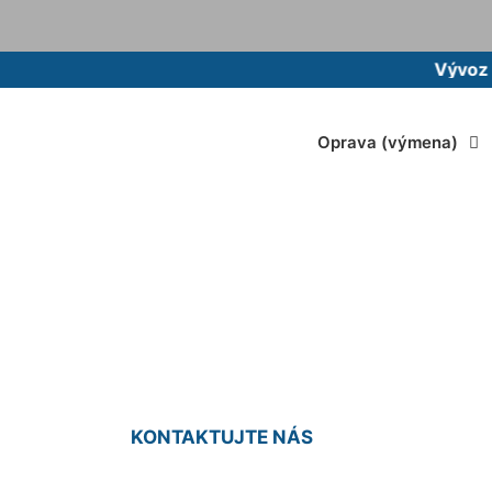
Vývoz žumpy 
Oprava (výmena)
e žumpy cena Alžb
KONTAKTUJTE NÁS