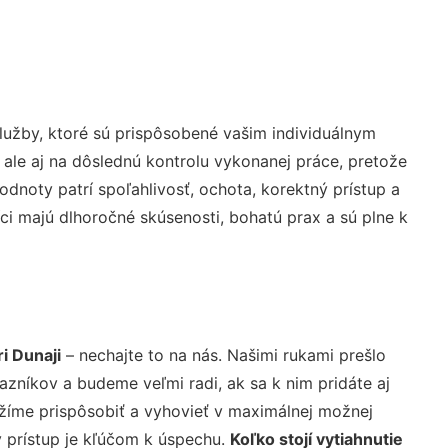
užby, ktoré sú prispôsobené vašim individuálnym
 ale aj na dôslednú kontrolu vykonanej práce, pretože
noty patrí spoľahlivosť, ochota, korektný prístup a
i majú dlhoročné skúsenosti, bohatú prax a sú plne k
i Dunaji
– nechajte to na nás. Našimi rukami prešlo
níkov a budeme veľmi radi, ak sa k nim pridáte aj
žíme prispôsobiť a vyhovieť v maximálnej možnej
 prístup je kľúčom k úspechu.
Koľko stojí vytiahnutie