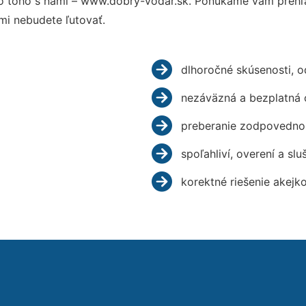
 toho s nami – www.dobry-vodar.sk. Ponúkame vám prehľa
mi nebudete ľutovať.
dlhoročné skúsenosti, 
nezáväzná a bezplatná 
preberanie zodpovednos
spoľahliví, overení a slu
korektné riešenie akejk