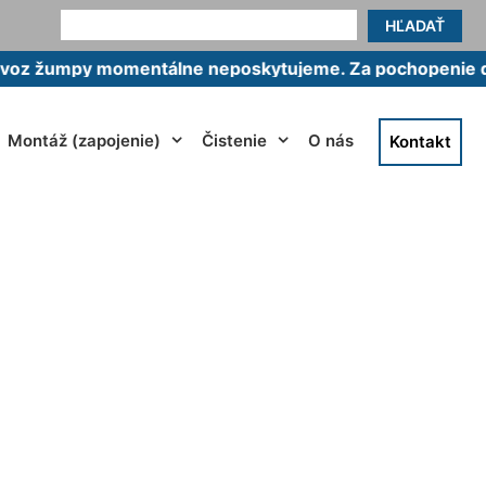
HĽADAŤ
mpy momentálne neposkytujeme. Za pochopenie ďakuje
Montáž (zapojenie)
Čistenie
O nás
Kontakt
a pri Dunaji