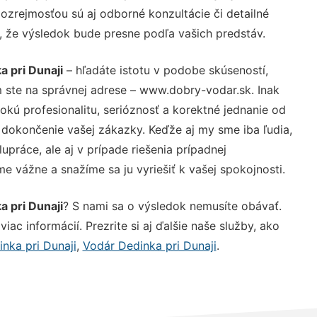
ozrejmosťou sú aj odborné konzultácie či detailné
u, že výsledok bude presne podľa vašich predstáv.
 pri Dunaji
– hľadáte istotu v podobe skúseností,
 ste na správnej adrese – www.dobry-vodar.sk. Inak
ú profesionalitu, serióznosť a korektné jednanie od
dokončenie vašej zákazky. Keďže aj my sme iba ľudia,
upráce, ale aj v prípade riešenia prípadnej
e vážne a snažíme sa ju vyriešiť k vašej spokojnosti.
 pri Dunaji
? S nami sa o výsledok nemusíte obávať.
iac informácií. Prezrite si aj ďalšie naše služby, ako
nka pri Dunaji
,
Vodár Dedinka pri Dunaji
.