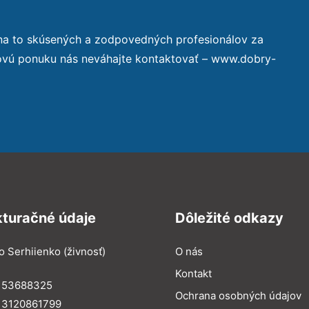
na to skúsených a zodpovedných profesionálov za
novú ponuku nás neváhajte kontaktovať – www.dobry-
kturačné údaje
Dôležité odkazy
o Serhiienko (živnosť)
O nás
Kontakt
: 53688325
Ochrana osobných údajov
: 3120861799