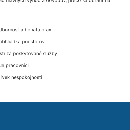
d hlavných výhod a dôvodov, prečo sa obrátiť na
odbornosť a bohatá prax
obhliadka priestorov
ti za poskytované služby
šní pracovníci
oľvek nespokojnosti