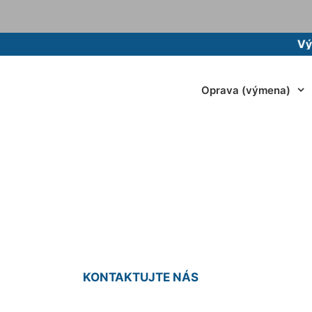
Vývoz žu
Oprava (výmena)
žumpy cena Dedink
KONTAKTUJTE NÁS