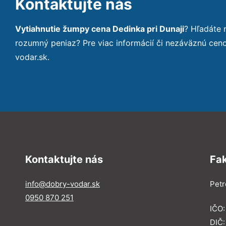
Kontaktujte nás
Vytiahnutie žumpy cena Dedinka pri Dunaji
? Hľadáte 
rozumný peniaz? Pre viac informácií či nezáväznú ce
vodar.sk.
Kontaktujte nás
Fa
info@dobry-vodar.sk
Petr
0950 870 251
IČO
DIČ