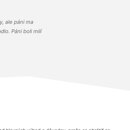
, ale páni ma
o. Páni boli milí