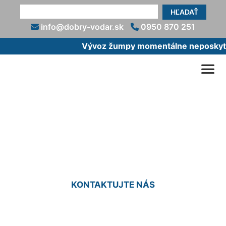
HĽADAŤ
info@dobry-vodar.sk
0950 870 251
Vývoz žumpy momentálne neposkytuj
Vyťahovanie žumpy cena
Kramáre
KONTAKTUJTE NÁS