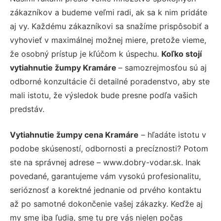
zákazníkov a budeme veľmi radi, ak sa k nim pridáte
aj vy. Každému zákazníkovi sa snažíme prispôsobiť a
vyhovieť v maximálnej možnej miere, pretože vieme,
že osobný prístup je kľúčom k úspechu.
Koľko stojí
vytiahnutie žumpy Kramáre
– samozrejmosťou sú aj
odborné konzultácie či detailné poradenstvo, aby ste
mali istotu, že výsledok bude presne podľa vašich
predstáv.
Vytiahnutie žumpy cena Kramáre
– hľadáte istotu v
podobe skúseností, odbornosti a precíznosti? Potom
ste na správnej adrese – www.dobry-vodar.sk. Inak
povedané, garantujeme vám vysokú profesionalitu,
serióznosť a korektné jednanie od prvého kontaktu
až po samotné dokončenie vašej zákazky. Keďže aj
my sme iba ľudia, sme tu pre vás nielen počas