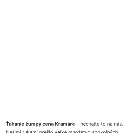
Ťahanie žumpy cena Kramáre
– nechajte to na nás.
Našimi rukami prešlo veľké množstvo spokojných