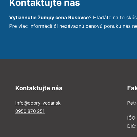
Kontaktujte nás
Vytiahnutie žumpy cena Rusovce
? Hľadáte na to skú
Pre viac informácií či nezáväznú cenovú ponuku nás n
Kontaktujte nás
Fa
info@dobry-vodar.sk
Petr
0950 870 251
IČO
DIČ