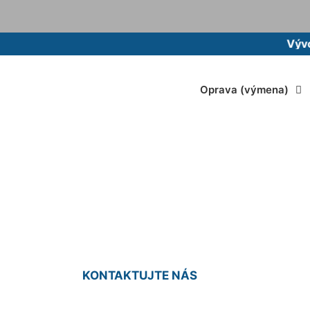
Vývoz žump
Oprava (výmena)
anie žumpy cena 
KONTAKTUJTE NÁS