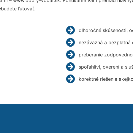
ami – www.dobry-vodar.sk. Ponúkame vám prehľad hlavných
budete ľutovať.
dlhoročné skúsenosti, 
nezáväzná a bezplatná 
preberanie zodpovednos
spoľahliví, overení a slu
korektné riešenie akejk