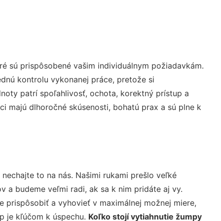
oré sú prispôsobené vašim individuálnym požiadavkám.
lednú kontrolu vykonanej práce, pretože si
ty patrí spoľahlivosť, ochota, korektný prístup a
i majú dlhoročné skúsenosti, bohatú prax a sú plne k
 nechajte to na nás. Našimi rukami prešlo veľké
a budeme veľmi radi, ak sa k nim pridáte aj vy.
 prispôsobiť a vyhovieť v maximálnej možnej miere,
up je kľúčom k úspechu.
Koľko stojí vytiahnutie žumpy