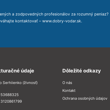
sených a zodpovedných profesionálov za rozumný peniaz?
eváhajte kontaktovať – www.dobry-vodar.sk.
kturačné údaje
Dôležité odkazy
o Serhiienko (živnosť)
O nás
Kontakt
: 53688325
Ochrana osobných údajov
: 3120861799