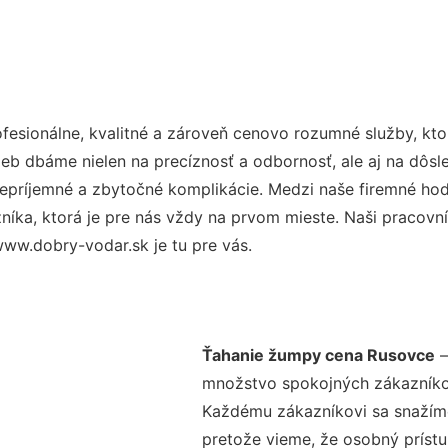
esionálne, kvalitné a zároveň cenovo rozumné služby, kt
užieb dbáme nielen na precíznosť a odbornosť, ale aj na dôs
ríjemné a zbytočné komplikácie. Medzi naše firemné hodno
ka, ktorá je pre nás vždy na prvom mieste. Naši pracovníc
ww.dobry-vodar.sk je tu pre vás.
Ťahanie žumpy cena Rusovce
–
množstvo spokojných zákazníkov 
Každému zákazníkovi sa snažíme
pretože vieme, že osobný príst