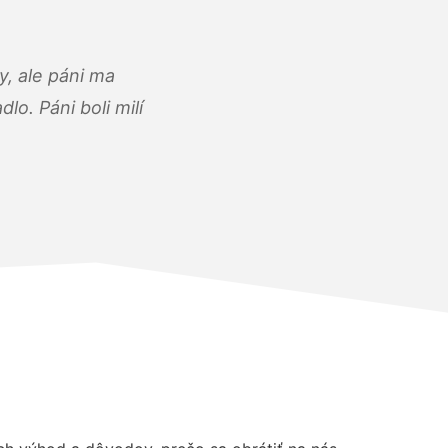
, ale páni ma
o. Páni boli milí