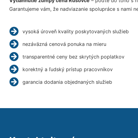
Vytiahnutie žumpy cena Rusovce
– poďte do toho s n
Garantujeme vám, že nadviazanie spolupráce s nami ne
vysoká úroveň kvality poskytovaných služieb
nezáväzná cenová ponuka na mieru
transparentné ceny bez skrytých poplatkov
korektný a ľudský prístup pracovníkov
garancia dodania objednaných služieb