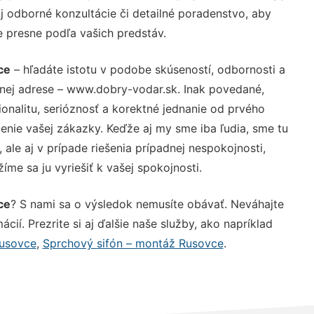
 odborné konzultácie či detailné poradenstvo, aby
e presne podľa vašich predstáv.
ce
– hľadáte istotu v podobe skúseností, odbornosti a
vnej adrese – www.dobry-vodar.sk. Inak povedané,
nalitu, serióznosť a korektné jednanie od prvého
nie vašej zákazky. Keďže aj my sme iba ľudia, sme tu
 ale aj v prípade riešenia prípadnej nespokojnosti,
me sa ju vyriešiť k vašej spokojnosti.
ce
? S nami sa o výsledok nemusíte obávať. Neváhajte
ácií. Prezrite si aj ďalšie naše služby, ako napríklad
Rusovce
,
Sprchový sifón – montáž Rusovce
.