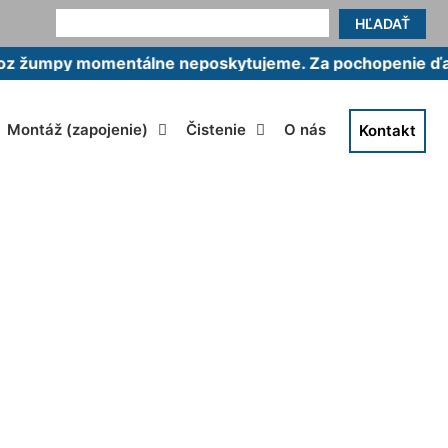
HĽADAŤ
y momentálne neposkytujeme. Za pochopenie ďakujeme
Montáž (zapojenie)
Čistenie
O nás
Kontakt
Rusovce