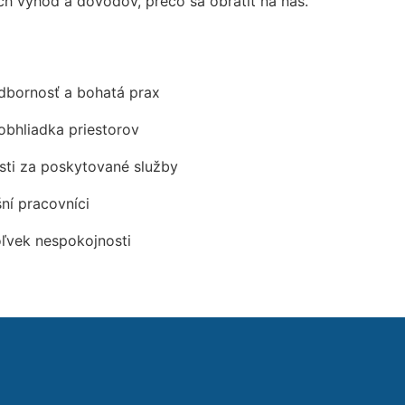
 výhod a dôvodov, prečo sa obrátiť na nás.
odbornosť a bohatá prax
obhliadka priestorov
ti za poskytované služby
šní pracovníci
oľvek nespokojnosti