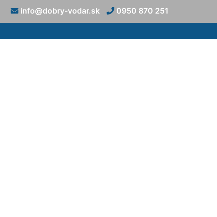
info@dobry-vodar.sk
0950 870 251
Vyťahov