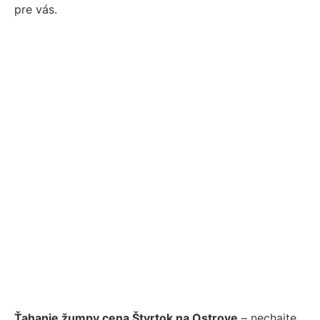
pre vás.
Ťahanie žumpy cena Štvrtok na Ostrove
– nechajte