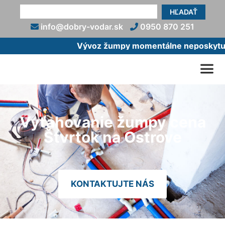
HĽADAŤ
info@dobry-vodar.sk
0950 870 251
Vývoz žumpy momentálne neposkytujem
Vyťahovanie žumpy cena
Štvrtok na Ostrove
KONTAKTUJTE NÁS