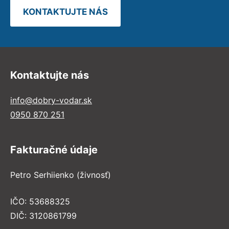
KONTAKTUJTE NÁS
Kontaktujte nás
info@dobry-vodar.sk
0950 870 251
Fakturačné údaje
Petro Serhiienko (živnosť)
IČO: 53688325
DIČ: 3120861799