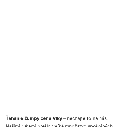
Ťahanie žumpy cena Vlky
– nechajte to na nás.
Našimi rukami prešlo veľké množstvo spokojných