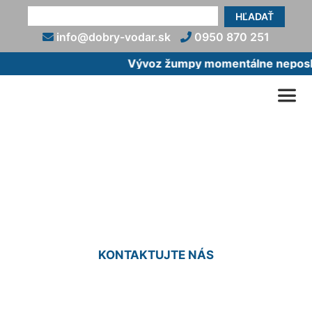
HĽADAŤ
info@dobry-vodar.sk
0950 870 251
Vývoz žumpy momentálne neposkyt
Vyťahovanie žumpy cena
Vlky
KONTAKTUJTE NÁS