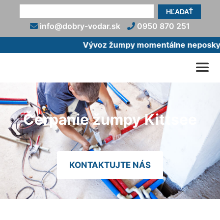
HĽADAŤ
info@dobry-vodar.sk
0950 870 251
Vývoz žumpy momentálne neposkytuj
Čerpanie žumpy Kittsee
KONTAKTUJTE NÁS