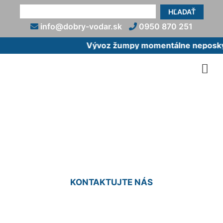
HĽADAŤ
info@dobry-vodar.sk
0950 870 251
Vývoz žumpy momentálne neposkytu
Pripojenie bojlera
Hundsheim
KONTAKTUJTE NÁS