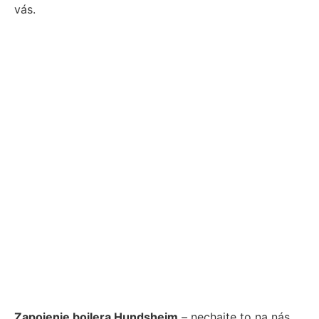
vás.
Zapojenie bojlera Hundsheim
– nechajte to na nás.