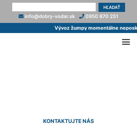
HĽADAŤ
info@dobry-vodar.sk
0950 870 251
Vývoz žumpy momentálne neposkyt
Zapojenie bojlera na
ústredné kúrenie Nová
Dedinka
KONTAKTUJTE NÁS