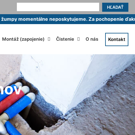
HĽADAŤ
mentálne neposkytujeme. Za pochopenie ďakujeme.
Montáž (zapojenie)
Čistenie
O nás
Kontakt
nov