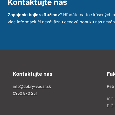
Kontaktujte nás
Zapojenie bojlera Ružinov
? Hľadáte na to skúsených 
viac informácií či nezáväznú cenovú ponuku nás neváh
Kontaktujte nás
Fa
info@dobry-vodar.sk
Petr
0950 870 251
IČO
DIČ