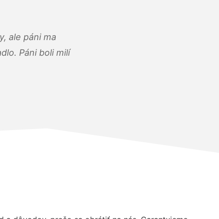
, ale páni ma
o. Páni boli milí