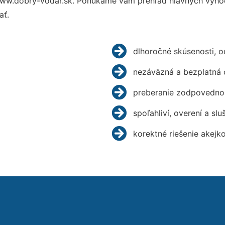
ww.dobry-vodar.sk. Ponúkame vám prehľad hlavných výhod 
ať.
dlhoročné skúsenosti, 
nezáväzná a bezplatná 
preberanie zodpovednos
spoľahliví, overení a slu
korektné riešenie akejk