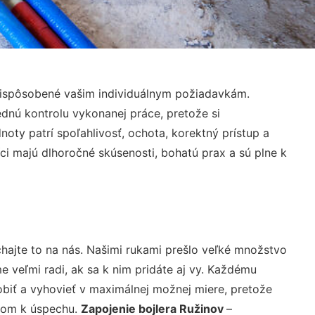
rispôsobené vašim individuálnym požiadavkám.
lednú kontrolu vykonanej práce, pretože si
ty patrí spoľahlivosť, ochota, korektný prístup a
i majú dlhoročné skúsenosti, bohatú prax a sú plne k
hajte to na nás. Našimi rukami prešlo veľké množstvo
veľmi radi, ak sa k nim pridáte aj vy. Každému
biť a vyhovieť v maximálnej možnej miere, pretože
účom k úspechu.
Zapojenie bojlera Ružinov
–