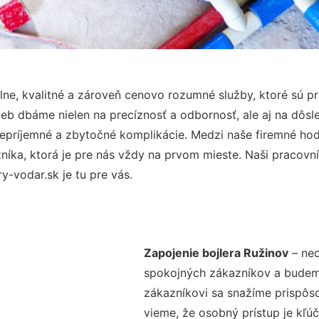
ne, kvalitné a zároveň cenovo rozumné služby, ktoré sú p
užieb dbáme nielen na precíznosť a odbornosť, ale aj na dôs
ríjemné a zbytočné komplikácie. Medzi naše firemné hodno
ka, ktorá je pre nás vždy na prvom mieste. Naši pracovníc
-vodar.sk je tu pre vás.
Zapojenie bojlera Ružinov
– nec
spokojných zákazníkov a budeme 
zákazníkovi sa snažíme prispôso
vieme, že osobný prístup je kľ