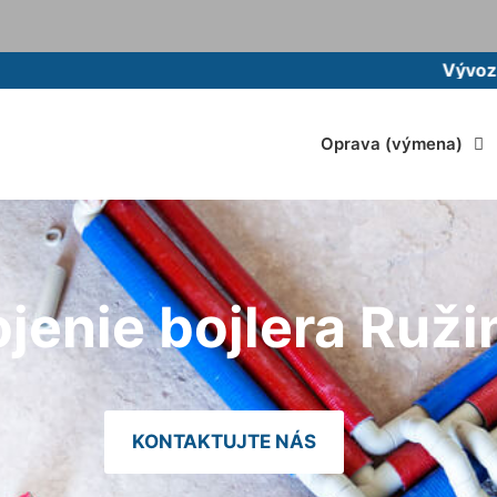
Vývoz žumpy mo
Oprava (výmena)
ojenie bojlera Ruži
KONTAKTUJTE NÁS