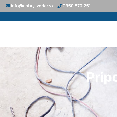
info@dobry-vodar.sk
0950 870 251
Prip