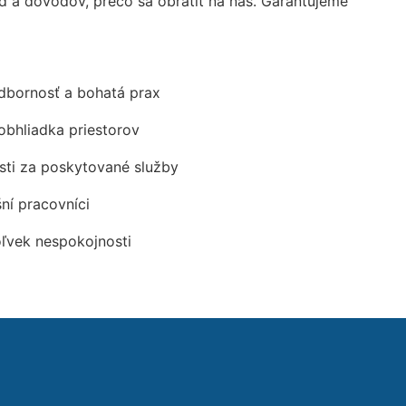
a dôvodov, prečo sa obrátiť na nás. Garantujeme
odbornosť a bohatá prax
obhliadka priestorov
ti za poskytované služby
šní pracovníci
oľvek nespokojnosti