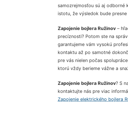
samozrejmosťou sú aj odborné ko
istotu, že výsledok bude presne
Zapojenie bojlera Ružinov
– hľa
precíznosti? Potom ste na sprá
garantujeme vám vysokú profesio
kontaktu až po samotné dokonče
pre vás nielen počas spolupráce,
ktorú vždy berieme vážne a snaží
Zapojenie bojlera Ružinov
? S n
kontaktujte nás pre viac informác
Zapojenie elektrického bojlera 