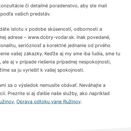
nzultácie či detailné poradenstvo, aby ste mali
 podľa vašich predstáv.
dáte istotu v podobe skúseností, odbornosti a
vnej adrese – www.dobry-vodar.sk. Inak povedané,
nalitu, serióznosť a korektné jednanie od prvého
nie vašej zákazky. Keďže aj my sme iba ľudia, sme tu
 ale aj v prípade riešenia prípadnej nespokojnosti,
me sa ju vyriešiť k vašej spokojnosti.
ami sa o výsledok nemusíte obávať. Neváhajte a
ií. Prezrite si aj ďalšie naše služby, ako napríklad
Ružinov
,
Oprava odtoku vane Ružinov
.