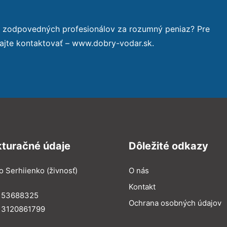
a zodpovedných profesionálov za rozumný peniaz? Pre
ajte kontaktovať – www.dobry-vodar.sk.
kturačné údaje
Dôležité odkazy
o Serhiienko (živnosť)
O nás
Kontakt
: 53688325
Ochrana osobných údajov
: 3120861799