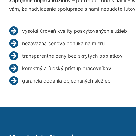
Zapojenie bojlera Ružinov
– poďte do toho s nami – w
vám, že nadviazanie spolupráce s nami nebudete ľutov
vysoká úroveň kvality poskytovaných služieb
nezáväzná cenová ponuka na mieru
transparentné ceny bez skrytých poplatkov
korektný a ľudský prístup pracovníkov
garancia dodania objednaných služieb