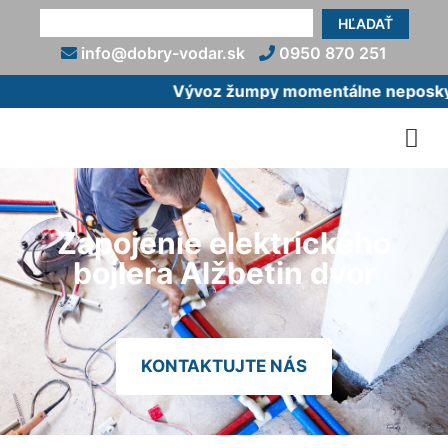
HĽADAŤ
info@dobry-vodar.sk
0950 870 251
Vývoz žumpy momentálne neposkytu
Zapojenie elektrického
bojlera Alžbetin dvor
KONTAKTUJTE NÁS