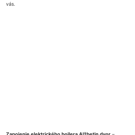
vás.
Zapojenie elektrického bojlera Alžbetin dvor
–