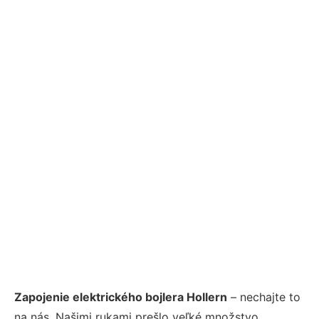
Zapojenie elektrického bojlera Hollern
– nechajte to
na nás. Našimi rukami prešlo veľké množstvo