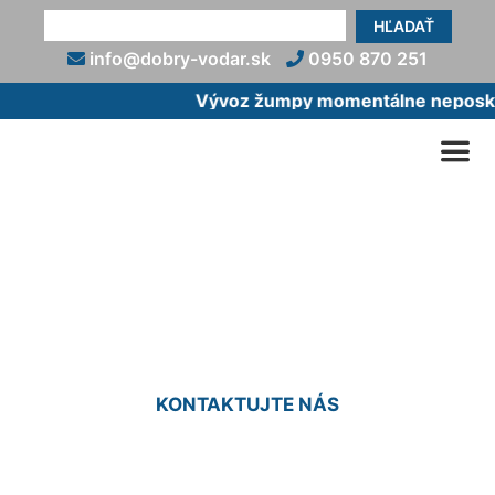
HĽADAŤ
info@dobry-vodar.sk
0950 870 251
Vývoz žumpy momentálne neposkytu
Zapojenie elektrického
bojlera Hollern
KONTAKTUJTE NÁS